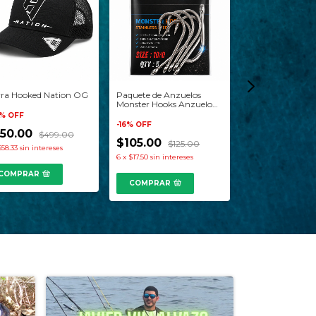
ra Hooked Nation OG
Paquete de Anzuelos
Caña Okuma R
Monster Hooks Anzuelo
HD 10´6 Pies La
Acero Inoxidable Hooked
%
OFF
Largos
Marlineros
-
16
%
OFF
50.00
-
7
%
OFF
$499.00
$105.00
$125.00
$58.33
sin intereses
$2,795.00
6
x
$17.50
sin intereses
6
x
$465.83
sin inte
COMPRAR
COMPRAR