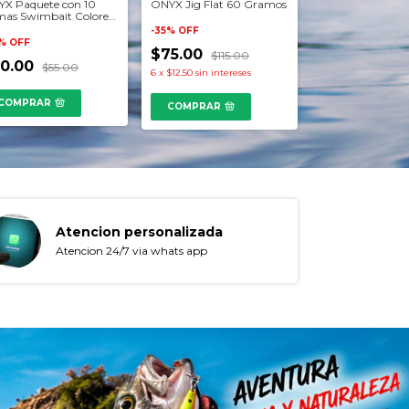
X Paquete con 10
ONYX Jig Flat 60 Gramos
Carrete Okuma
as Swimbait Colores
Rockaway SI 50
mativos
-
35
%
OFF
%
OFF
-
8
%
OFF
$75.00
$115.00
0.00
$55.00
$2,399.00
6
x
$12.50
sin intereses
6
x
$399.83
sin inte
COMPRAR
COMPRAR
Atencion personalizada
Atencion 24/7 via whats app