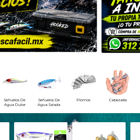
Señuelos De
Señuelos De
Plomos
Cabezales
Agua Dulce
Agua Salada