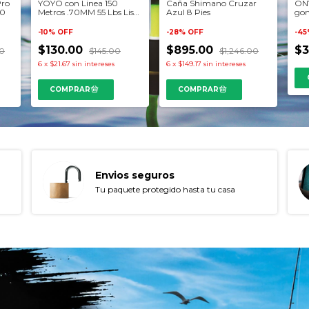
Pro
YOYO con Linea 150
ONY
Caña Shimano Cruzar
00
Metros .70MM 55 Lbs Listo
gom
Azul 8 Pies
para usar
Lla
-
10
%
OFF
-
45
-
28
%
OFF
$130.00
$3
$895.00
00
$145.00
$1,246.00
6
x
$21.67
sin intereses
6
x
$149.17
sin intereses
Envios seguros
Tu paquete protegido hasta tu casa