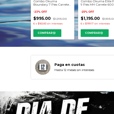
ng Swivel
Combo Okuma
Combo Okuma Elite 
dor
Boundary 7 Pies Carrete
9 Pies MH Carrete 60
4000
-
23
%
OFF
-
25
%
OFF
0
$995.00
$1,195.00
$75.00
$1,295.00
$1,595.
6
x
$165.83
sin intereses
6
x
$199.17
sin intereses
RAR
Paga en cuotas
Hasta 12 meses sin intereses