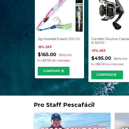
oked Raptor 11x
Jig Hooked Fusion 100 Gr
Carrete Okuma Casca
s Varios Colores
A 6000
-
15
%
OFF
95.00
-
17
%
OFF
$165.00
$195.00
00
$495.00
$595.00
6
x
$27.50
sin intereses
17
sin intereses
6
x
$82.50
sin intereses
COMPRAR
Pro Staff Pescafácil