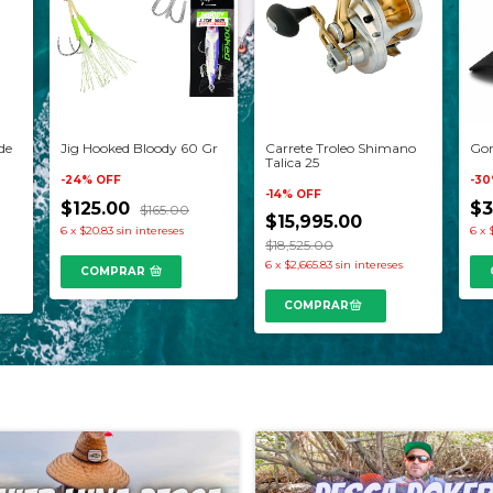
de
Jig Hooked Bloody 60 Gr
Carrete Troleo Shimano
Gor
Talica 25
-
24
%
OFF
-
30
-
14
%
OFF
$125.00
$3
$165.00
$15,995.00
6
x
$20.83
sin intereses
6
x
$18,525.00
6
x
$2,665.83
sin intereses
COMPRAR