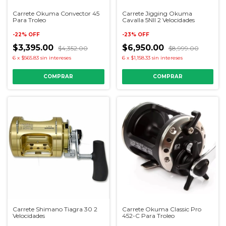
Carrete Okuma Convector 45
Carrete Jigging Okuma
Para Troleo
Cavalla 5NII 2 Velocidades
-
22
%
OFF
-
23
%
OFF
$3,395.00
$6,950.00
$4,352.00
$8,999.00
6
x
$565.83
sin intereses
6
x
$1,158.33
sin intereses
COMPRAR
Carrete Shimano Tiagra 30 2
Carrete Okuma Classic Pro
Velocidades
452-C Para Troleo