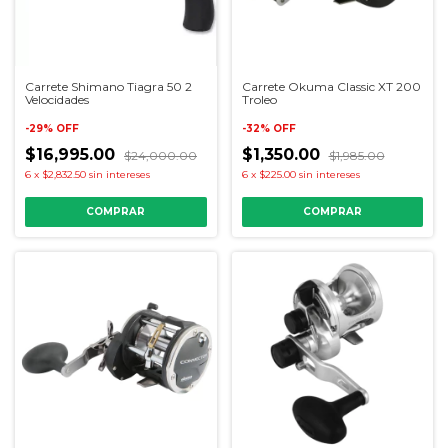
Carrete Shimano Tiagra 50 2
Carrete Okuma Classic XT 200
Velocidades
Troleo
-
29
%
OFF
-
32
%
OFF
$16,995.00
$1,350.00
$24,000.00
$1,985.00
6
x
$2,832.50
sin intereses
6
x
$225.00
sin intereses