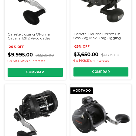
Carrete Okuma Cortez Cz-
Carrete Jigging Okuma
5csa 7kg Max Drag Jigging
Cavalla 12II 2 Velocidades
Derecho
-
25
%
OFF
-
20
%
OFF
$3,650.00
$9,995.00
$4,895.00
$12,525.00
6
x
$608.33
sin intereses
6
x
$1,665.83
sin intereses
COMPRAR
AGOTADO