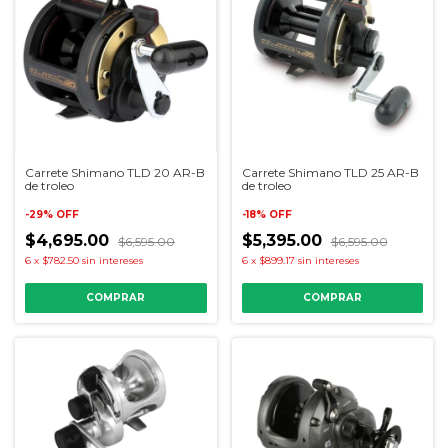
Carrete Shimano TLD 20 AR-B
Carrete Shimano TLD 25 AR-B
de troleo
de troleo
-
29
%
OFF
-
18
%
OFF
$4,695.00
$5,395.00
$6,595.00
$6,595.00
6
x
$782.50
sin intereses
6
x
$899.17
sin intereses