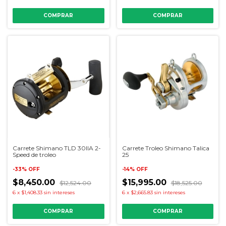
Carrete Shimano TLD 30IIA 2-
Carrete Troleo Shimano Talica
Speed de troleo
25
-
33
%
OFF
-
14
%
OFF
$8,450.00
$15,995.00
$12,524.00
$18,525.00
6
x
$1,408.33
sin intereses
6
x
$2,665.83
sin intereses