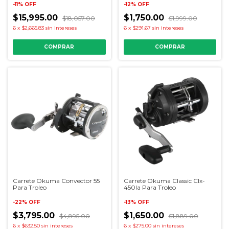
-
11
%
OFF
-
12
%
OFF
$15,995.00
$1,750.00
$18,057.00
$1,999.00
6
x
$2,665.83
sin intereses
6
x
$291.67
sin intereses
Carrete Okuma Convector 55
Carrete Okuma Classic Clx-
Para Troleo
450la Para Troleo
-
22
%
OFF
-
13
%
OFF
$3,795.00
$1,650.00
$4,895.00
$1,889.00
6
x
$632.50
sin intereses
6
x
$275.00
sin intereses