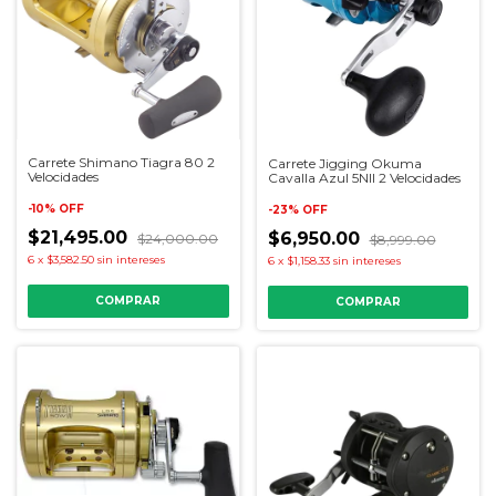
Carrete Shimano Tiagra 80 2
Carrete Jigging Okuma
Velocidades
Cavalla Azul 5NII 2 Velocidades
-
10
%
OFF
-
23
%
OFF
$21,495.00
$6,950.00
$24,000.00
$8,999.00
6
x
$3,582.50
sin intereses
6
x
$1,158.33
sin intereses
COMPRAR