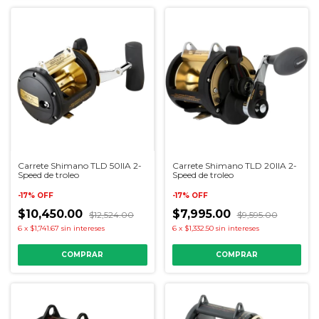
Carrete Shimano TLD 50IIA 2-
Carrete Shimano TLD 20IIA 2-
Speed de troleo
Speed de troleo
-
17
%
OFF
-
17
%
OFF
$10,450.00
$7,995.00
$12,524.00
$9,595.00
6
x
$1,741.67
sin intereses
6
x
$1,332.50
sin intereses