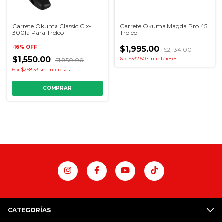
Carrete Okuma Classic Clx-
Carrete Okuma Magda Pro 45
300la Para Troleo
Troleo
-
16
%
OFF
$1,995.00
$2,134.00
$1,550.00
6
x
$332.50
sin intereses
$1,850.00
6
x
$258.33
sin intereses
CATEGORÍAS