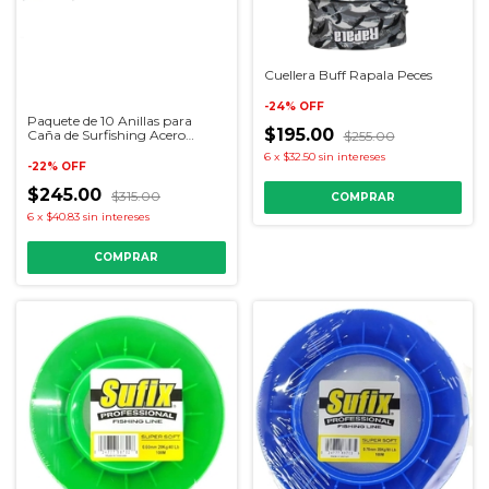
Cuellera Buff Rapala Peces
-
24
%
OFF
Paquete de 10 Anillas para
$195.00
Caña de Surfishing Acero
$255.00
Inoxidable
6
x
$32.50
sin intereses
-
22
%
OFF
$245.00
$315.00
6
x
$40.83
sin intereses