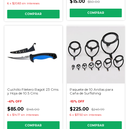
$15.00
$50.00
6
x
$20.83
sin intereses
COMPRAR
COMPRAR
Cuchillo Filetero Ragot 23 Cms
Paquete de 10 Anillas para
y Hoja de 10.5 Cms
Caña de Surfishing
-
41
%
OFF
-
10
%
OFF
$85.00
$225.00
$145.00
$249.99
6
x
$14.17
sin intereses
6
x
$37.50
sin intereses