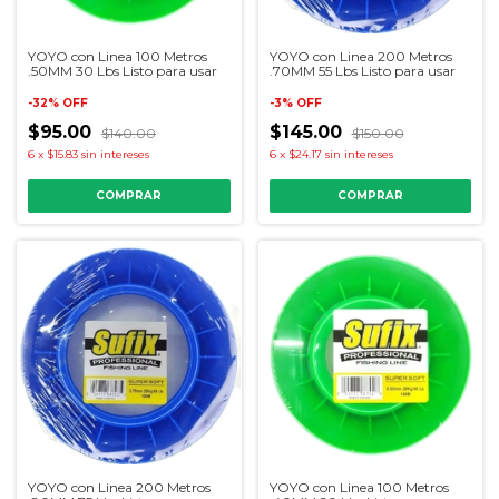
YOYO con Linea 100 Metros
YOYO con Linea 200 Metros
.50MM 30 Lbs Listo para usar
.70MM 55 Lbs Listo para usar
-
32
%
OFF
-
3
%
OFF
$95.00
$145.00
$140.00
$150.00
6
x
$15.83
sin intereses
6
x
$24.17
sin intereses
YOYO con Linea 200 Metros
YOYO con Linea 100 Metros