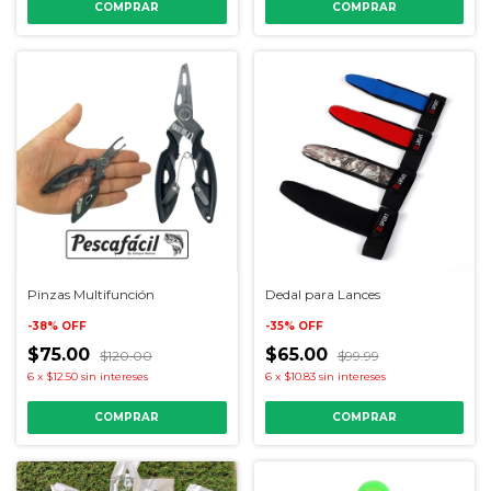
COMPRAR
Pinzas Multifunción
Dedal para Lances
-
38
%
OFF
-
35
%
OFF
$75.00
$65.00
$120.00
$99.99
6
x
$12.50
sin intereses
6
x
$10.83
sin intereses
COMPRAR
COMPRAR