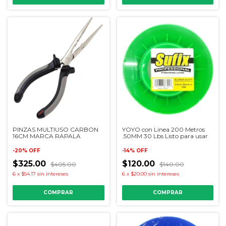
PINZAS MULTIUSO CARBON
YOYO con Linea 200 Metros
16CM MARCA RAPALA
.50MM 30 Lbs Listo para usar
-
20
%
OFF
-
14
%
OFF
$325.00
$120.00
$405.00
$140.00
6
x
$54.17
sin intereses
6
x
$20.00
sin intereses