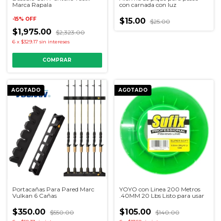
con carnada con luz
Marca Rapala
-
15
%
OFF
$15.00
$25.00
$1,975.00
$2,323.00
6
x
$329.17
sin intereses
AGOTADO
AGOTADO
Portacañas Para Pared Marc
YOYO con Linea 200 Metros
Vulkan 6 Cañas
.40MM 20 Lbs Listo para usar
$350.00
$105.00
$550.00
$140.00