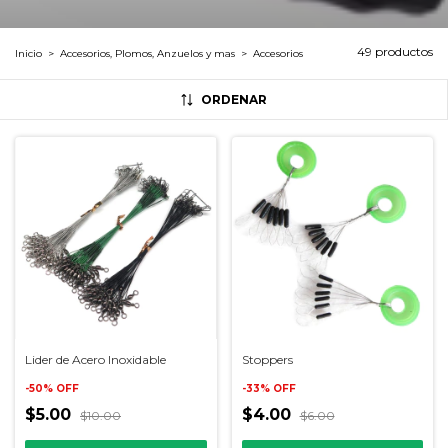
49 productos
Inicio
>
Accesorios, Plomos, Anzuelos y mas
>
Accesorios
ORDENAR
Lider de Acero Inoxidable
Stoppers
-
50
%
OFF
-
33
%
OFF
$5.00
$4.00
$10.00
$6.00