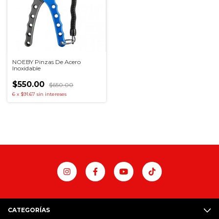
NOEBY Pinzas De Acero
Inoxidable
$550.00
$650.00
6
x
$91.67
sin intereses
CATEGORÍAS