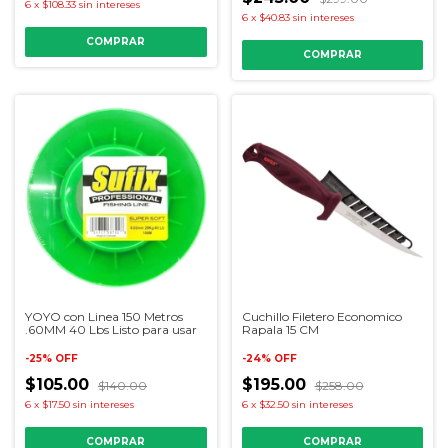
6
x
$108.33
sin intereses
6
x
$40.83
sin intereses
COMPRAR
YOYO con Linea 150 Metros
Cuchillo Filetero Economico
.60MM 40 Lbs Listo para usar
Rapala 15 CM
-
25
%
OFF
-
24
%
OFF
$105.00
$195.00
$140.00
$258.00
6
x
$17.50
sin intereses
6
x
$32.50
sin intereses