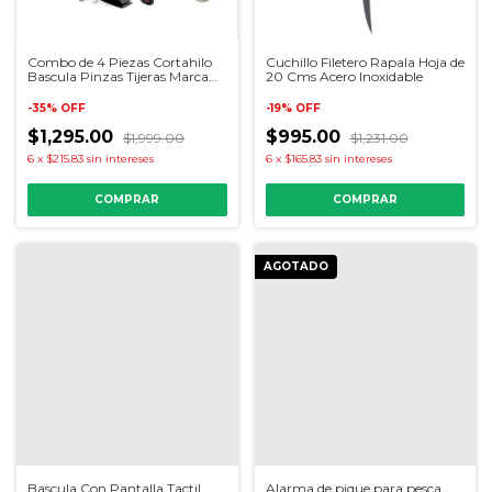
Combo de 4 Piezas Cortahilo
Cuchillo Filetero Rapala Hoja de
Bascula Pinzas Tijeras Marca
20 Cms Acero Inoxidable
Rapala
-
35
%
OFF
-
19
%
OFF
$1,295.00
$995.00
$1,999.00
$1,231.00
6
x
$215.83
sin intereses
6
x
$165.83
sin intereses
AGOTADO
Alarma de pique para pesca
Bascula Con Pantalla Tactil