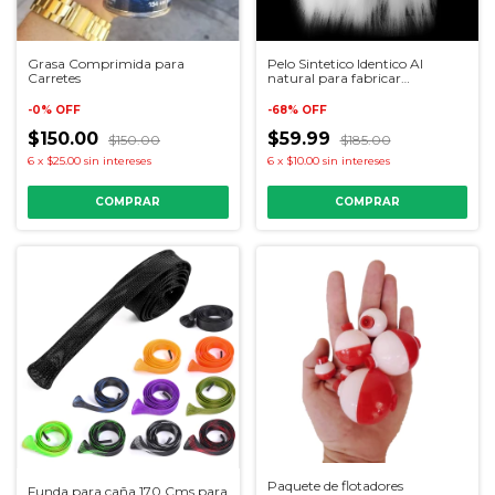
Grasa Comprimida para
Pelo Sintetico Identico Al
Carretes
natural para fabricar
bailarinas!
-
0
%
OFF
-
68
%
OFF
$150.00
$59.99
$150.00
$185.00
6
x
$25.00
sin intereses
6
x
$10.00
sin intereses
COMPRAR
Paquete de flotadores
Funda para caña 170 Cms para