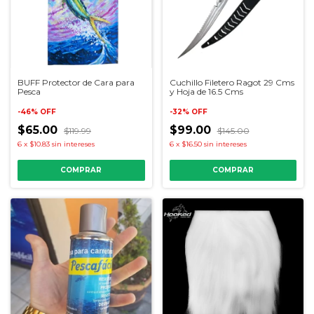
BUFF Protector de Cara para
Cuchillo Filetero Ragot 29 Cms
Pesca
y Hoja de 16.5 Cms
-
46
%
OFF
-
32
%
OFF
$65.00
$99.00
$119.99
$145.00
6
x
$10.83
sin intereses
6
x
$16.50
sin intereses
COMPRAR