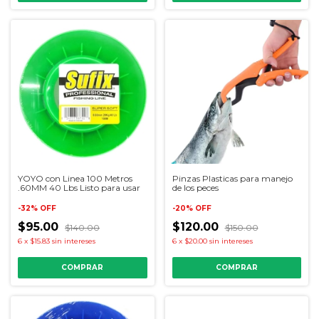
YOYO con Linea 100 Metros
Pinzas Plasticas para manejo
.60MM 40 Lbs Listo para usar
de los peces
-
32
%
OFF
-
20
%
OFF
$95.00
$120.00
$140.00
$150.00
6
x
$15.83
sin intereses
6
x
$20.00
sin intereses
COMPRAR