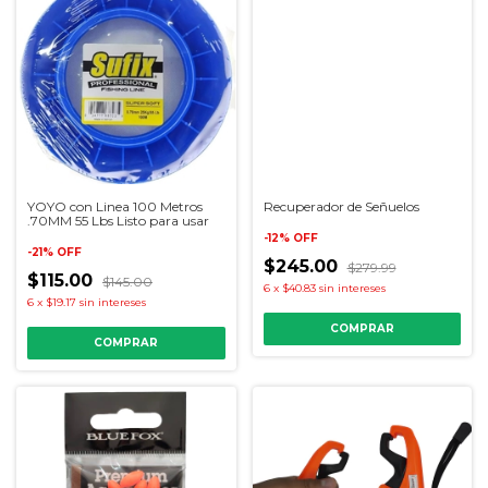
YOYO con Linea 100 Metros
Recuperador de Señuelos
.70MM 55 Lbs Listo para usar
-
12
%
OFF
-
21
%
OFF
$245.00
$279.99
$115.00
$145.00
6
x
$40.83
sin intereses
6
x
$19.17
sin intereses