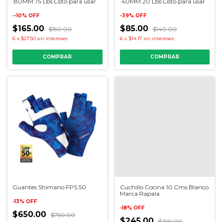
.80MM 75 Lbs Listo para usar
.40MM 20 Lbs Listo para usar
-
-10
%
OFF
-
39
%
OFF
$165.00
$85.00
$150.00
$140.00
6
x
$27.50
sin intereses
6
x
$14.17
sin intereses
Guantes Shimano FPS 50
Cuchillo Cocina 10 Cms Blanco
Marca Rapala
-
13
%
OFF
-
18
%
OFF
$650.00
$750.00
$245.00
$299.00