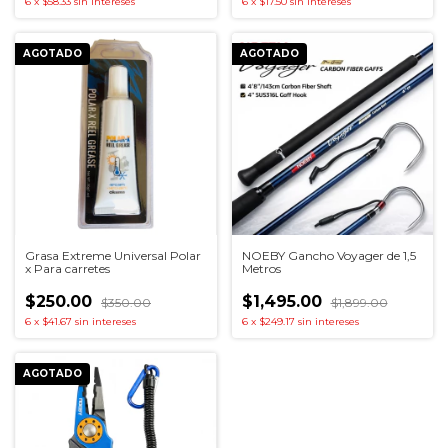
6
x
$58.33
sin intereses
6
x
$17.50
sin intereses
AGOTADO
AGOTADO
Grasa Extreme Universal Polar
NOEBY Gancho Voyager de 1,5
x Para carretes
Metros
$250.00
$1,495.00
$350.00
$1,899.00
6
x
$41.67
sin intereses
6
x
$249.17
sin intereses
AGOTADO