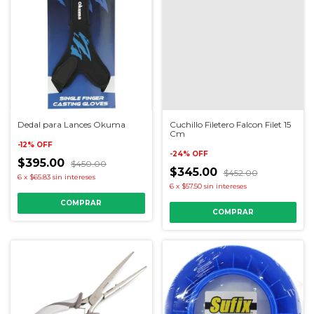
Dedal para Lances Okuma
Cuchillo Filetero Falcon Filet 15
Cm
-
12
%
OFF
-
24
%
OFF
$395.00
$450.00
$345.00
$452.00
6
x
$65.83
sin intereses
6
x
$57.50
sin intereses