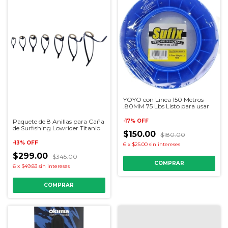
YOYO con Linea 150 Metros
.80MM 75 Lbs Listo para usar
Paquete de 8 Anillas para Caña
-
17
%
OFF
de Surfishing Lowrider Titanio
$150.00
$180.00
-
13
%
OFF
6
x
$25.00
sin intereses
$299.00
$345.00
6
x
$49.83
sin intereses