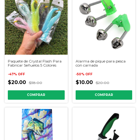
Paquete de Crystal Flash Para
Alarma de pique para pesca
Fabricar Señuelos 5 Colores
con carnada
-
47
%
OFF
-
50
%
OFF
$20.00
$10.00
$38.00
$20.00
COMPRAR