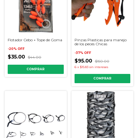
Flotador Cebo + Tope de Goma
Pinzas Plasticas para manejo
de los peces Chicas
-
20
%
OFF
-
37
%
OFF
$35.00
$44.00
$95.00
$150.00
6
x
$15.83
sin intereses
COMPRAR