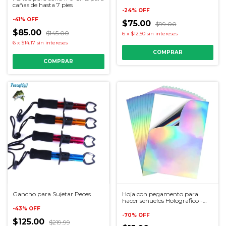
cañas de hasta 7 pies
-
24
%
OFF
-
41
%
OFF
$75.00
$99.00
$85.00
$145.00
6
x
$12.50
sin intereses
6
x
$14.17
sin intereses
COMPRAR
Gancho para Sujetar Peces
Hoja con pegamento para
hacer señuelos Holografico -
Plata - Dorado
-
43
%
OFF
-
70
%
OFF
$125.00
$219.99