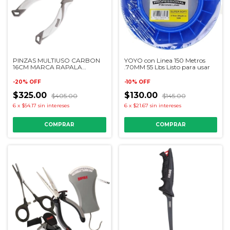
PINZAS MULTIUSO CARBON
YOYO con Linea 150 Metros
16CM MARCA RAPALA
.70MM 55 Lbs Listo para usar
BLANCA
-
20
%
OFF
-
10
%
OFF
$325.00
$130.00
$405.00
$145.00
6
x
$54.17
sin intereses
6
x
$21.67
sin intereses