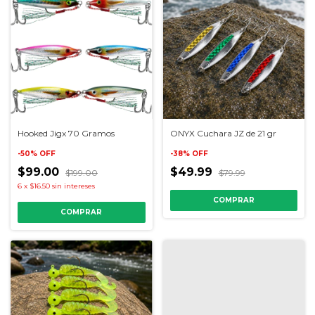
Hooked Jigx 70 Gramos
ONYX Cuchara JZ de 21 gr
-
50
%
OFF
-
38
%
OFF
$99.00
$49.99
$199.00
$79.99
6
x
$16.50
sin intereses
COMPRAR
COMPRAR