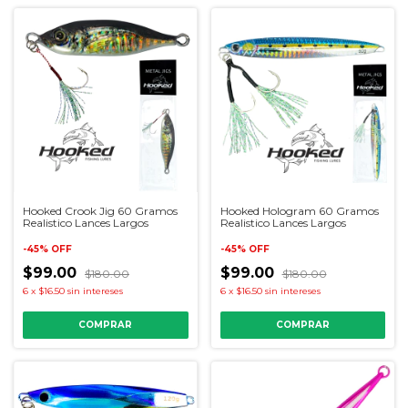
Hooked Crook Jig 60 Gramos
Hooked Hologram 60 Gramos
Realistico Lances Largos
Realistico Lances Largos
-
45
%
OFF
-
45
%
OFF
$99.00
$99.00
$180.00
$180.00
6
x
$16.50
sin intereses
6
x
$16.50
sin intereses
COMPRAR
COMPRAR