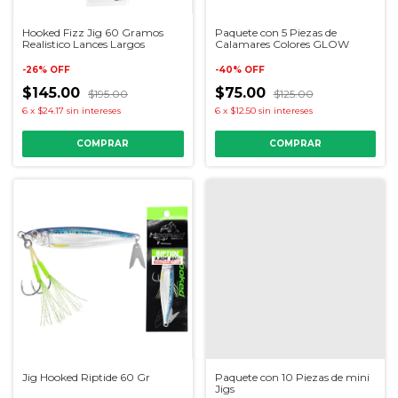
Hooked Fizz Jig 60 Gramos
Paquete con 5 Piezas de
Realistico Lances Largos
Calamares Colores GLOW
-
26
%
OFF
-
40
%
OFF
$145.00
$75.00
$195.00
$125.00
6
x
$24.17
sin intereses
6
x
$12.50
sin intereses
COMPRAR
COMPRAR
Jig Hooked Riptide 60 Gr
Paquete con 10 Piezas de mini
Jigs