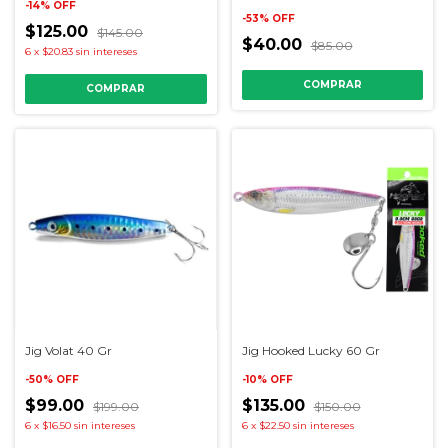
-
14
%
OFF
-
53
%
OFF
$125.00
$145.00
$40.00
$85.00
6
x
$20.83
sin intereses
COMPRAR
Jig Volat 40 Gr
Jig Hooked Lucky 60 Gr
-
50
%
OFF
-
10
%
OFF
$99.00
$135.00
$199.00
$150.00
6
x
$16.50
sin intereses
6
x
$22.50
sin intereses