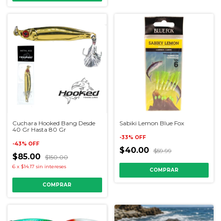
Cuchara Hooked Bang Desde
Sabiki Lemon Blue Fox
40 Gr Hasta 80 Gr
-
33
%
OFF
-
43
%
OFF
$40.00
$59.99
$85.00
$150.00
6
x
$14.17
sin intereses
COMPRAR
COMPRAR