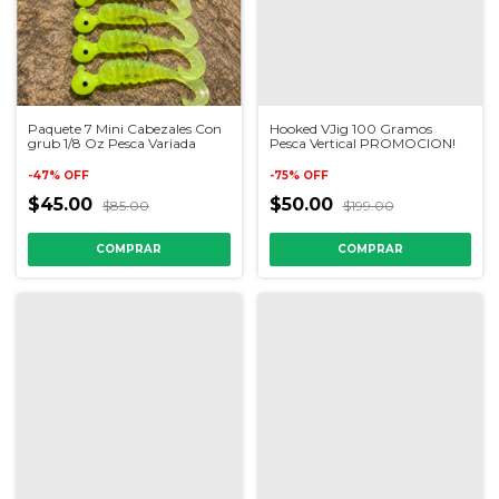
Paquete 7 Mini Cabezales Con
Hooked VJig 100 Gramos
grub 1/8 Oz Pesca Variada
Pesca Vertical PROMOCION!
-
47
%
OFF
-
75
%
OFF
$45.00
$50.00
$85.00
$199.00
COMPRAR
COMPRAR