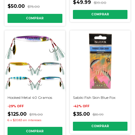
$49.99
$99.00
$50.00
$75.00
COMPRAR
Hooked Metal 40 Gramos
Sabiki Fish Skin Blue Fox
-
29
%
OFF
-
42
%
OFF
$125.00
$35.00
$175.00
$59.99
6
x
$20.83
sin intereses
COMPRAR
COMPRAR