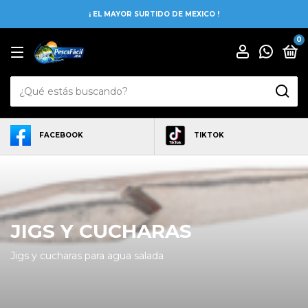
¡ EL MAYOR SURTIDO DE MEXICO !
0
FACEBOOK
TIKTOK
JIGS Y CUCHARAS
Jigs y cucharas para agua salada