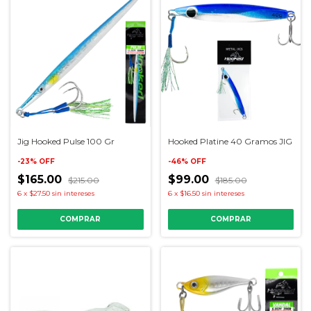
Jig Hooked Pulse 100 Gr
Hooked Platine 40 Gramos JIG
-
23
%
OFF
-
46
%
OFF
$165.00
$99.00
$215.00
$185.00
6
x
$27.50
sin intereses
6
x
$16.50
sin intereses
COMPRAR
COMPRAR