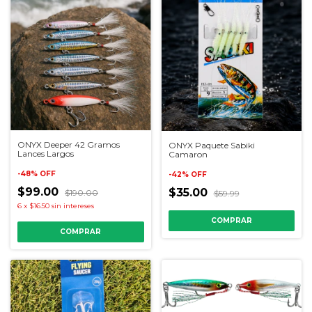
ONYX Deeper 42 Gramos
ONYX Paquete Sabiki
Lances Largos
Camaron
-
48
%
OFF
-
42
%
OFF
$99.00
$35.00
$190.00
$59.99
6
x
$16.50
sin intereses
COMPRAR