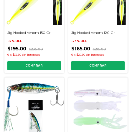
Jig Hooked Venom 150 Gr
Jig Hooked Venom 120 Gr
-
17
%
OFF
-
23
%
OFF
$195.00
$165.00
$235.00
$215.00
6
x
$32.50
sin intereses
6
x
$27.50
sin intereses
COMPRAR
COMPRAR