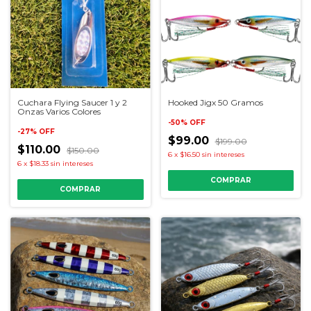
Cuchara Flying Saucer 1 y 2
Hooked Jigx 50 Gramos
Onzas Varios Colores
-
50
%
OFF
-
27
%
OFF
$99.00
$199.00
$110.00
$150.00
6
x
$16.50
sin intereses
6
x
$18.33
sin intereses
COMPRAR
COMPRAR