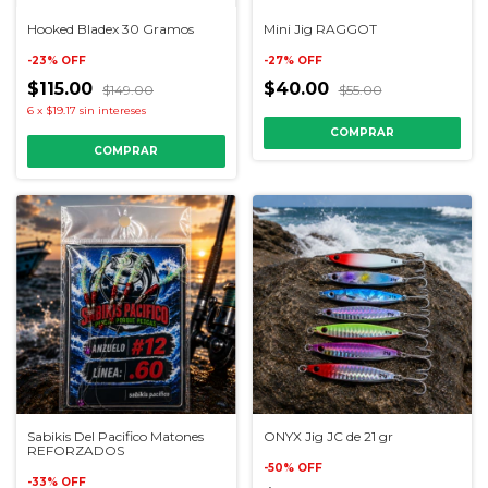
Hooked Bladex 30 Gramos
Mini Jig RAGGOT
-
23
%
OFF
-
27
%
OFF
$115.00
$40.00
$149.00
$55.00
6
x
$19.17
sin intereses
COMPRAR
COMPRAR
Sabikis Del Pacifico Matones
ONYX Jig JC de 21 gr
REFORZADOS
-
50
%
OFF
-
33
%
OFF