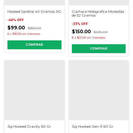
Hooked Sardine 40 Gramos JIG
Cuchara Holografica Moresilda
de 32 Gramos
-
46
%
OFF
-
33
%
OFF
$99.00
$185.00
$150.00
$225.00
6
x
$16.50
sin intereses
6
x
$25.00
sin intereses
COMPRAR
COMPRAR
Jig Hooked Gravity 60 Gr
Jig Hooked Gen-X 60 Gr