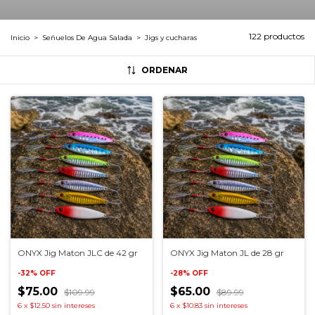
122 productos
Inicio
>
Señuelos De Agua Salada
>
Jigs y cucharas
ORDENAR
ONYX Jig Maton JLC de 42 gr
ONYX Jig Maton JL de 28 gr
-
32
%
OFF
-
28
%
OFF
$75.00
$65.00
$109.99
$89.99
6
x
$12.50
sin intereses
6
x
$10.83
sin intereses