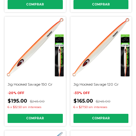
COMPRAR
COMPRAR
Jig Hooked Savage 150 Gr
Jig Hooked Savage 120 Gr
-
20
%
OFF
-
33
%
OFF
$195.00
$165.00
$245.00
$245.00
6
x
$32.50
sin intereses
6
x
$27.50
sin intereses
COMPRAR
COMPRAR