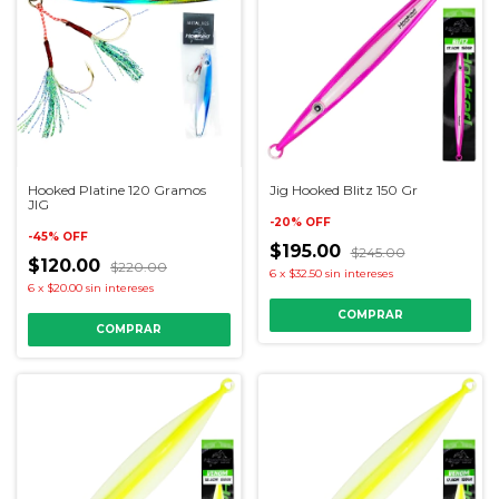
Hooked Platine 120 Gramos
Jig Hooked Blitz 150 Gr
JIG
-
20
%
OFF
-
45
%
OFF
$195.00
$245.00
$120.00
$220.00
6
x
$32.50
sin intereses
6
x
$20.00
sin intereses
COMPRAR
COMPRAR