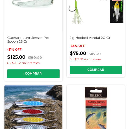
Cuchara Luhr Jensen Pet
Jig Hooked Vandal 20 Gr
Spoon 25 Gr
-
35
%
OFF
-
31
%
OFF
$75.00
$115.00
$125.00
$180.00
6
x
$12.50
sin intereses
6
x
$20.83
sin intereses
COMPRAR