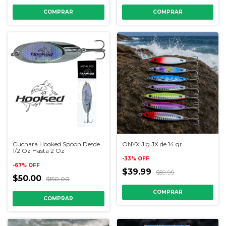
COMPRAR
COMPRAR
Cuchara Hooked Spoon Desde
ONYX Jig JX de 14 gr
1/2 Oz Hasta 2 Oz
-
33
%
OFF
-
67
%
OFF
$39.99
$59.99
$50.00
$150.00
COMPRAR
COMPRAR