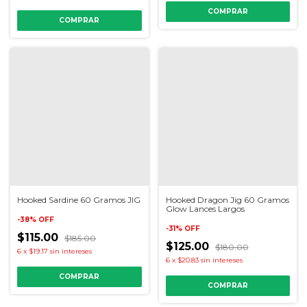
COMPRAR
COMPRAR
Hooked Sardine 60 Gramos JIG
Hooked Dragon Jig 60 Gramos
Glow Lances Largos
-
38
%
OFF
-
31
%
OFF
$115.00
$185.00
$125.00
$180.00
6
x
$19.17
sin intereses
6
x
$20.83
sin intereses
COMPRAR
COMPRAR