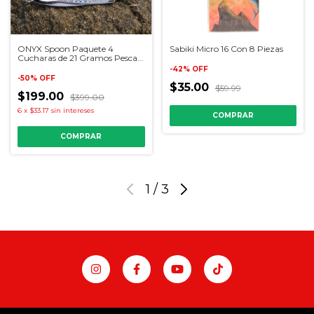
Sabiki Micro 16 Con 8 Piezas
ONYX Spoon Paquete 4
Cucharas de 21 Gramos Pesca
Mar
-
42
%
OFF
-
50
%
OFF
$35.00
$59.99
$199.00
$399.00
6
x
$33.17
sin intereses
COMPRAR
1
/
3