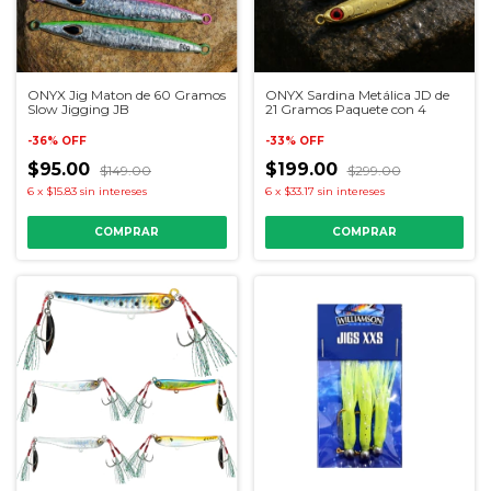
ONYX Jig Maton de 60 Gramos
ONYX Sardina Metálica JD de
Slow Jigging JB
21 Gramos Paquete con 4
-
36
%
OFF
-
33
%
OFF
$95.00
$199.00
$149.00
$299.00
6
x
$15.83
sin intereses
6
x
$33.17
sin intereses
COMPRAR