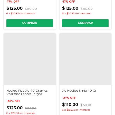
-
17
%
OFF
-
17
%
OFF
$125.00
$125.00
$150.00
$150.00
6
x
$20.83
sin intereses
6
x
$20.83
sin intereses
COMPRAR
COMPRAR
Hooked Fizz Jig 40 Gramos
Jig Hooked Ninja 40 Gr
Realistico Lances Largos
-
27
%
OFF
-
36
%
OFF
$110.00
$150.00
$125.00
$195.00
6
x
$18.33
sin intereses
6
x
$20.83
sin intereses