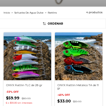
4 productos
Inicio
>
Señuelos De Agua Dulce
>
Rattlins
ORDENAR
ONYX Rattlin TLC de 28 gr
ONYX Rattlin Metálico TA de 11
gr
-
33
%
OFF
-
45
%
OFF
$59.99
$89.99
$33.00
$59.99
6
x
$10.00
sin intereses