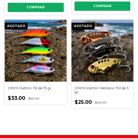
COMPRAR
COMPRAR
AGOTADO
AGOTADO
ONYX Rattlin TK de 13 gr
ONYX Rattlin Metálico TM de 3
gr
$33.00
$59.99
$25.00
$34.99