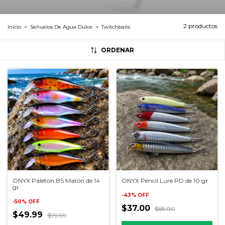
2 productos
Inicio
>
Señuelos De Agua Dulce
>
Twitchbaits
ORDENAR
ONYX Paleton BS Matón de 14
ONYX Pencil Lure PD de 10 gr
gr
-
43
%
OFF
-
50
%
OFF
$37.00
$65.00
$49.99
$99.99