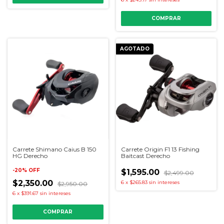
AGOTADO
Carrete Shimano Caius B 150
Carrete Origin F1 13 Fishing
HG Derecho
Baitcast Derecho
-
20
%
OFF
$1,595.00
$2,499.00
$2,350.00
6
x
$265.83
sin intereses
$2,950.00
6
x
$391.67
sin intereses