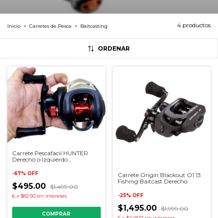
4 productos
Inicio
>
Carretes de Pesca
>
Baitcasting
ORDENAR
Carrete Pescafacil HUNTER
Derecho o Izquierdo
Baitcasting
-
67
%
OFF
Carrete Origin Blackout O1 13
Fishing Baitcast Derecho
$495.00
$1,499.00
-
25
%
OFF
6
x
$82.50
sin intereses
$1,495.00
$1,999.00
COMPRAR
6
x
$249.17
sin intereses