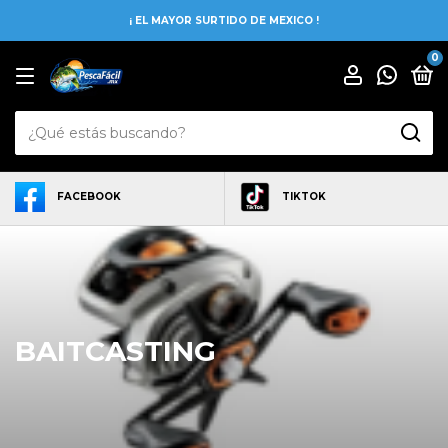
¡ EL MAYOR SURTIDO DE MEXICO !
0
FACEBOOK
TIKTOK
BAITCASTING