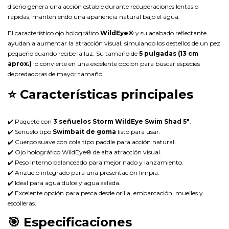
diseño genera una acción estable durante recuperaciones lentas o
rápidas, manteniendo una apariencia natural bajo el agua.
El característico ojo holográfico
WildEye®
y su acabado reflectante
ayudan a aumentar la atracción visual, simulando los destellos de un pez
pequeño cuando recibe la luz. Su tamaño de
5 pulgadas (13 cm
aprox.)
lo convierte en una excelente opción para buscar especies
depredadoras de mayor tamaño.
⭐
Características principales
✔️ Paquete con
3 señuelos Storm WildEye Swim Shad 5"
.
✔️ Señuelo tipo
Swimbait de goma
listo para usar.
✔️ Cuerpo suave con cola tipo paddle para acción natural.
✔️ Ojo holográfico WildEye® de alta atracción visual.
✔️ Peso interno balanceado para mejor nado y lanzamiento.
✔️ Anzuelo integrado para una presentación limpia.
✔️ Ideal para agua dulce y agua salada.
✔️ Excelente opción para pesca desde orilla, embarcación, muelles y
escolleras.
🎯
Especificaciones