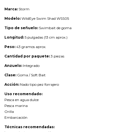
Marca:
Storm
Modelo:
WildEye Swim Shad WSS05
Tipo de señuelo:
Swimbait de goma
Longitud:
5 pulgadas (13 cm aprox.)
Peso:
43 gramos aprox.
Cantidad por paquete:
3 piezas
Anzuelo:
Integrado
Clase:
Goma / Soft Bait
Acción:
Nado tipo pez forrajero
Uso recomendado:
Pesca en agua dulce
Pesca marina
Orilla
Embarcación
Técnicas recomendadas: