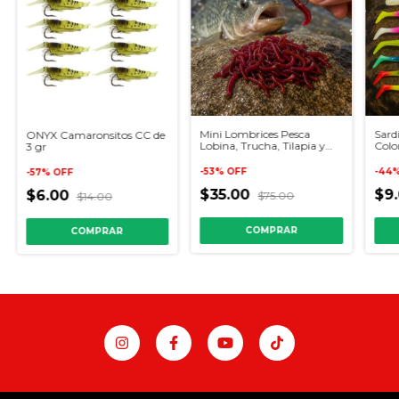
Mini Lombrices Pesca
Sard
ONYX Camaronsitos CC de
Lobina, Trucha, Tilapia y
Colo
3 gr
Mas!
-
53
%
OFF
-
44
-
57
%
OFF
$35.00
$9
$6.00
$75.00
$14.00
COMPRAR