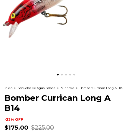
Inicio
>
Señuelos De Agua Salada
>
Minnows
>
Bomber Currican Long A B14
Bomber Currican Long A
B14
-
22
%
OFF
$175.00
$225.00