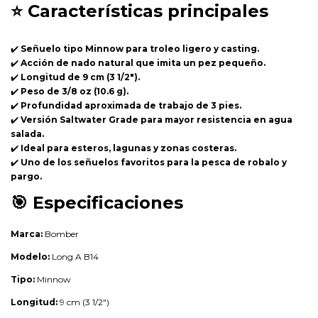
⭐
Características principales
✔️
Señuelo tipo Minnow para troleo ligero y casting.
✔️
Acción de nado natural que imita un pez pequeño.
✔️
Longitud de 9 cm (3 1/2").
✔️
Peso de 3/8 oz (10.6 g).
✔️
Profundidad aproximada de trabajo de 3 pies.
✔️
Versión Saltwater Grade para mayor resistencia en agua
salada.
✔️
Ideal para esteros, lagunas y zonas costeras.
✔️
Uno de los señuelos favoritos para la pesca de robalo y
pargo.
🎯
Especificaciones
Marca:
Bomber
Modelo:
Long A B14
Tipo:
Minnow
Longitud:
9 cm (3 1/2")