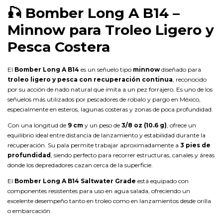
🎣
Bomber Long A B14 –
Minnow para Troleo Ligero y
Pesca Costera
El
Bomber Long A B14
es un señuelo tipo
minnow
diseñado para
troleo ligero y pesca con recuperación continua
, reconocido
por su acción de nado natural que imita a un pez forrajero. Es uno de los
señuelos más utilizados por pescadores de robalo y pargo en México,
especialmente en esteros, lagunas costeras y zonas de poca profundidad.
Con una longitud de
9 cm
y un peso de
3/8 oz (10.6 g)
, ofrece un
equilibrio ideal entre distancia de lanzamiento y estabilidad durante la
recuperación. Su pala permite trabajar aproximadamente a
3 pies de
profundidad
, siendo perfecto para recorrer estructuras, canales y áreas
donde los depredadores cazan cerca de la superficie.
El
Bomber Long A B14 Saltwater Grade
está equipado con
componentes resistentes para uso en agua salada, ofreciendo un
excelente desempeño tanto en troleo como en lanzamientos desde orilla
o embarcación.