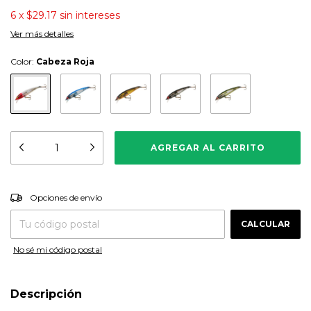
6
x
$29.17
sin intereses
Ver más detalles
Color:
Cabeza Roja
CAMBIAR CP
Entregas para el CP:
Opciones de envío
CALCULAR
No sé mi código postal
Descripción