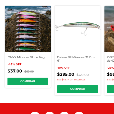
ONYX Minnow XL de 14 gr
Daiwa SP Minnow 31 Gr -
ONY
6"
de 4
-
47
%
OFF
-
10
%
OFF
-
29
$37.00
$69.99
$295.00
$9
$329.00
6
x
$49.17
sin intereses
6
x
$1
COMPRAR
COMPRAR