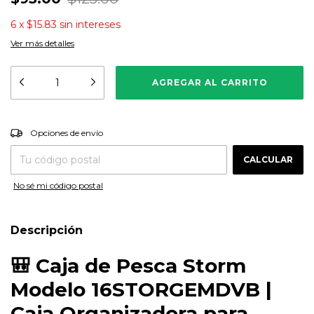
6
x
$15.83
sin intereses
Ver más detalles
CAMBIAR CP
Entregas para el CP:
Opciones de envío
CALCULAR
No sé mi código postal
Descripción
🎒
Caja de Pesca Storm
Modelo 16STORGEMDVB |
Caja Organizadora para