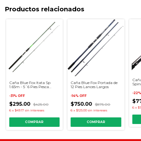
Productos relacionados
Caña
Caña Blue Fox Itata Sp
Caña Blue Fox Portada de
Spin
1.65m - 5´6 Pies Pesca
12 Pies Lances Largos
Lobinera - Estero
-
22
-
31
%
OFF
-
14
%
OFF
$7
$295.00
$750.00
$425.00
$875.00
6
x
$1
6
x
$49.17
sin intereses
6
x
$125.00
sin intereses