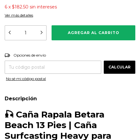
6
x
$182.50
sin intereses
Ver más detalles
CAMBIAR CP
Entregas para el CP:
Opciones de envío
CALCULAR
No sé mi código postal
Descripción
🎣
Caña Rapala Betara
Beach 13 Pies | Caña
Surfcasting Heavy para