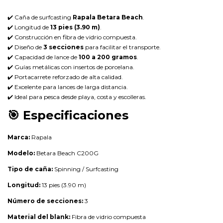
✔️ Caña de surfcasting
Rapala Betara Beach
.
✔️ Longitud de
13 pies (3.90 m)
.
✔️ Construcción en fibra de vidrio compuesta.
✔️ Diseño de
3 secciones
para facilitar el transporte.
✔️ Capacidad de lance de
100 a 200 gramos
.
✔️ Guías metálicas con insertos de porcelana.
✔️ Portacarrete reforzado de alta calidad.
✔️ Excelente para lances de larga distancia.
✔️ Ideal para pesca desde playa, costa y escolleras.
🎯
Especificaciones
Marca:
Rapala
Modelo:
Betara Beach C200G
Tipo de caña:
Spinning / Surfcasting
Longitud:
13 pies (3.90 m)
Número de secciones:
3
Material del blank:
Fibra de vidrio compuesta