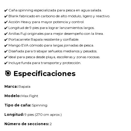
✔️ Caña spinning especializada para pesca en agua salada.
✔️ Blank fabricado en carbono de alto módulo, ligero y reactivo.
✔️ Acción Heavy para mayor potencia y control.
✔️ Longitud de 9 pies para lograr lanzamientos largos.
✔️ Anillas Fuji originales para mejor desempeño con la línea.
✔️ Portacarrete Rapala resistente y confiable.
✔️ Mango EVA cómodo para largas jornadas de pesca.
✔️ Diseñada para trabajar señuelos medianos y pesados.
✔️ Ideal para pesca desde playa, escolleras y zonas rocosas.
✔️ Incluye funda para transporte y protección.
🎯
Especificaciones
Marca:
Rapala
Modelo:
Max Fight
Tipo de caña:
Spinning
Longitud:
9 pies (270 cm aprox.)
Número de secciones:
2