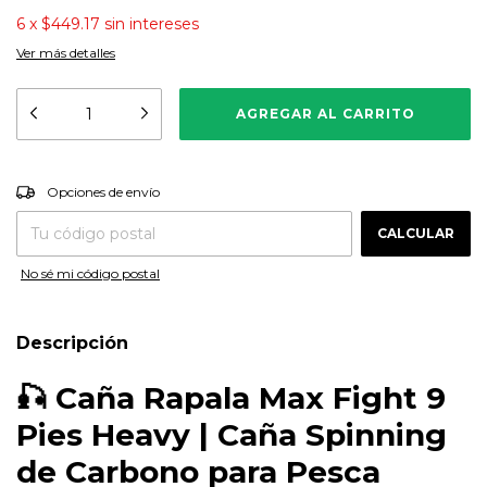
6
x
$449.17
sin intereses
Ver más detalles
CAMBIAR CP
Entregas para el CP:
Opciones de envío
CALCULAR
No sé mi código postal
Descripción
🎣
Caña Rapala Max Fight 9
Pies Heavy | Caña Spinning
de Carbono para Pesca