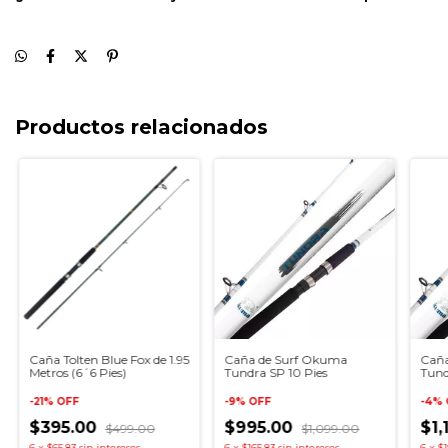
Productos relacionados
Caña Tolten Blue Fox de 1.95
Caña de Surf Okuma
Caña
Metros (6´6 Pies)
Tundra SP 10 Pies
Tund
-
21
%
OFF
-
9
%
OFF
-
4
%
$395.00
$995.00
$1,
$499.00
$1,099.00
6
x
$65.83
sin intereses
6
x
$165.83
sin intereses
6
x
$1