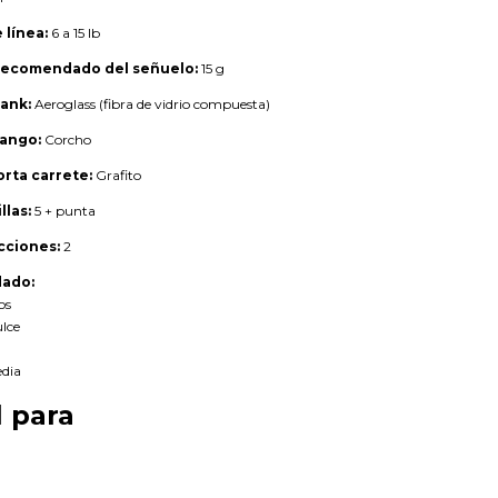
 línea:
6 a 15 lb
recomendado del señuelo:
15 g
lank:
Aeroglass (fibra de vidrio compuesta)
mango:
Corcho
orta carrete:
Grafito
las:
5 + punta
cciones:
2
ado:
os
lce
edia
l para