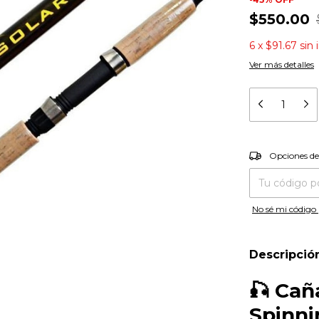
$550.00
6
x
$91.67
sin 
Ver más detalles
Entregas para el
Opciones de
No sé mi código 
Descripció
🎣
Cañ
Spinni