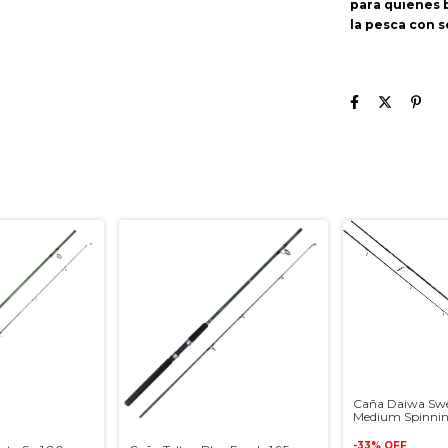
para quienes 
la pesca con s
Caña Daiwa Swee
Medium Spinni
-
33
%
OFF