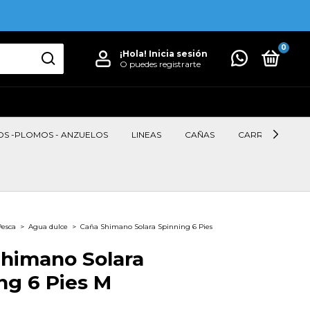
0
¡Hola!
Inicia sesión
O puedes registrarte
OS -PLOMOS - ANZUELOS
LINEAS
CAÑAS
CARRETES
Pesca
>
Agua dulce
>
Caña Shimano Solara Spinning 6 Pies
himano Solara
ng 6 Pies M