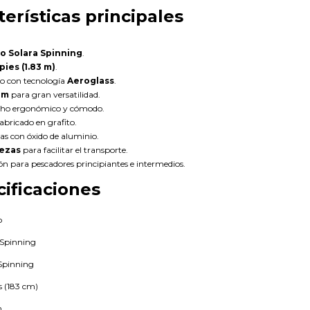
terísticas principales
o Solara Spinning
.
 pies (1.83 m)
.
do con tecnología
Aeroglass
.
um
para gran versatilidad.
cho ergonómico y cómodo.
fabricado en grafito.
as con óxido de aluminio.
iezas
para facilitar el transporte.
ón para pescadores principiantes e intermedios.
ificaciones
o
 Spinning
pinning
s (183 cm)
m