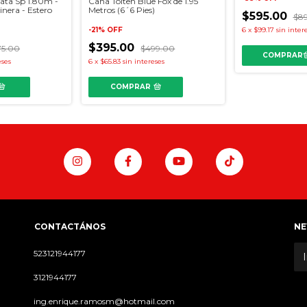
tata Sp 1.80m -
Caña Tolten Blue Fox de 1.95
inera - Estero
Metros (6´6 Pies)
$595.00
$8
-
21
%
OFF
6
x
$99.17
sin inter
$395.00
75.00
$499.00
eses
6
x
$65.83
sin intereses
COMPRAR
CONTACTÁNOS
NE
523121944177
3121944177
ing.enrique.ramosm@hotmail.com