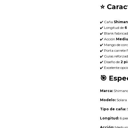
⭐
Carac
✔️ Caña
Shiman
✔️ Longitud de
6
✔️ Blank fabrica
✔️ Acción
Medi
✔️ Mango de cor
✔️ Porta carrete 
✔️ Guías reforzad
✔️ Diseño de
2 p
✔️ Excelente opci
🎯
Espec
Marca:
Shiman
Modelo:
Solara
Tipo de caña:
S
Longitud:
6 pie
Acción:
Mediu