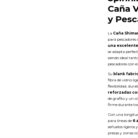
Caña V
y Pesc
La
Caña Shiman
para pescadores
una excelente
se adapta perfect
siendo ideal tan
pescadores con e
Su
blank fabri
fibra de vidrio l
flexibilidad, dur
reforzadas co
de grafito y un
firme durante tod
Con una longitu
para líneas de
6 
señuelos ligeros 
presas y zonas co