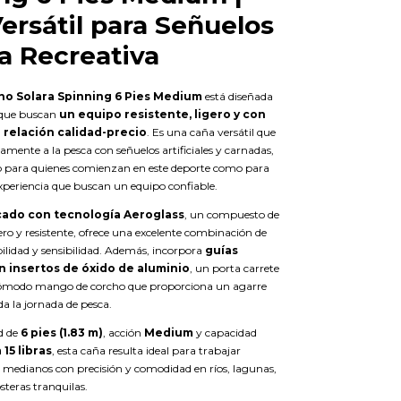
ersátil para Señuelos
a Recreativa
o Solara Spinning 6 Pies Medium
está diseñada
 que buscan
un equipo resistente, ligero y con
 relación calidad-precio
. Es una caña versátil que
amente a la pesca con señuelos artificiales y carnadas,
to para quienes comienzan en este deporte como para
xperiencia que buscan un equipo confiable.
cado con tecnología Aeroglass
, un compuesto de
igero y resistente, ofrece una excelente combinación de
abilidad y sensibilidad. Además, incorpora
guías
n insertos de óxido de aluminio
, un porta carrete
 cómodo mango de corcho que proporciona un agarre
a la jornada de pesca.
d de
6 pies (1.83 m)
, acción
Medium
y capacidad
a 15 libras
, esta caña resulta ideal para trabajar
y medianos con precisión y comodidad en ríos, lagunas,
steras tranquilas.