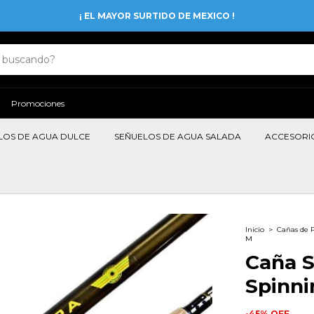
¡ EL MAYOR SURTIDO DE MEXICO !
Promociones
LOS DE AGUA DULCE
SEÑUELOS DE AGUA SALADA
ACCESORI
Inicio
>
Cañas de 
M
Caña S
Spinni
-
45
%
OFF