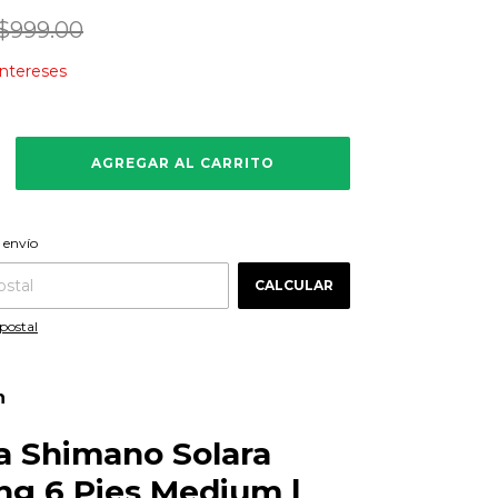
$999.00
intereses
CAMBIAR CP
 CP:
 envío
CALCULAR
postal
n
a Shimano Solara
ng 6 Pies Medium |