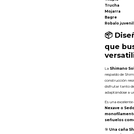
Trucha
Mojarra
Bagre
Robalo juvenil
📦
Dise
que bus
versati
La
Shimano Sol
respaldo de Shim
construcción resi
disfrutar tanto 
adaptándose a un
Es una excelent
Nexave o Sedo
monofilamento 
señuelos como 
🎯
Una caña Shi