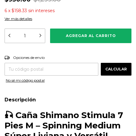
6
x
$158.33
sin intereses
Ver más detalles
CAMBIAR CP
Entregas para el CP:
Opciones de envío
CALCULAR
No sé mi código postal
Descripción
🎣
Caña Shimano Stimula 7
Pies M – Spinning Medium
Súper Liviana y Versátil