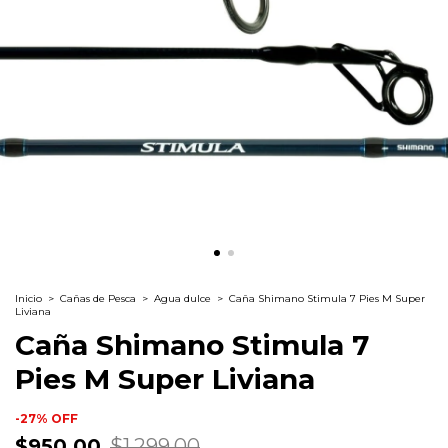
Inicio
>
Cañas de Pesca
>
Agua dulce
>
Caña Shimano Stimula 7 Pies M Super
Liviana
Caña Shimano Stimula 7
Pies M Super Liviana
-
27
%
OFF
$950.00
$1,299.00