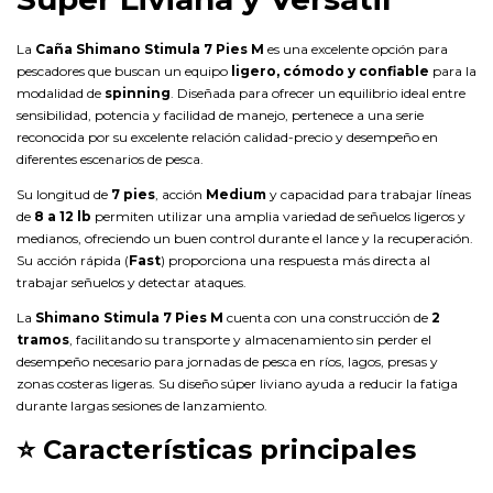
La
Caña Shimano Stimula 7 Pies M
es una excelente opción para
pescadores que buscan un equipo
ligero, cómodo y confiable
para la
modalidad de
spinning
. Diseñada para ofrecer un equilibrio ideal entre
sensibilidad, potencia y facilidad de manejo, pertenece a una serie
reconocida por su excelente relación calidad-precio y desempeño en
diferentes escenarios de pesca.
Su longitud de
7 pies
, acción
Medium
y capacidad para trabajar líneas
de
8 a 12 lb
permiten utilizar una amplia variedad de señuelos ligeros y
medianos, ofreciendo un buen control durante el lance y la recuperación.
Su acción rápida (
Fast
) proporciona una respuesta más directa al
trabajar señuelos y detectar ataques.
La
Shimano Stimula 7 Pies M
cuenta con una construcción de
2
tramos
, facilitando su transporte y almacenamiento sin perder el
desempeño necesario para jornadas de pesca en ríos, lagos, presas y
zonas costeras ligeras. Su diseño súper liviano ayuda a reducir la fatiga
durante largas sesiones de lanzamiento.
⭐
Características principales