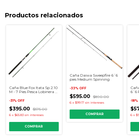
Productos relacionados
Caña Daiwa Sweepfire 6´6
pies Medium Spinning
Caña Blue Fox Itata Sp 2.10
Caña
-
33
%
OFF
M - 7 Pies Pesca Lobinera -
6´6 
Estero
$595.00
$890.00
-
31
%
OFF
-
18
%
6
x
$99.17
sin intereses
$395.00
$5
$575.00
6
x
$65.83
sin intereses
6
x
$9