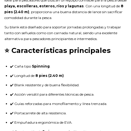
ideal para pescadores que buscan un equipo confiable para la pesca desde
playa, escolleras, esteros, ríos y lagunas
. Con una longitud de
8
pies (2.40 m)
, proporciona una buena distancia de lance sin sacrificar
comodidad durante la pesca.
Su blank está diseñado para soportar jornadas prolongadas y trabajar
tanto con señuelos como con carnada natural, siendo una excelente
alternativa para pescadores principiantes e intermedios.
⭐ Características principales
✔️ Caña tipo
Spinning
.
✔️ Longitud de
8 pies (2.40 m)
.
✔️ Blank resistente y de buena flexibilidad.
✔️ Acción versátil para diferentes técnicas de pesca.
✔️ Guías reforzadas para monofilamento y línea trenzada.
✔️ Portacarrete de alta resistencia.
✔️ Empuñadura ergonómica de EVA.