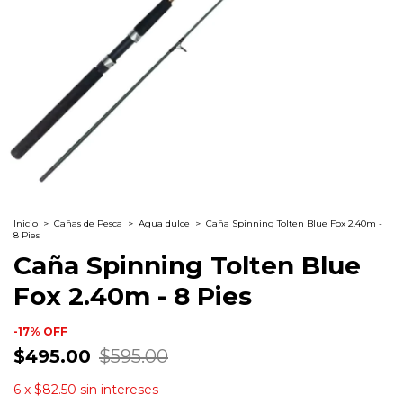
Inicio
>
Cañas de Pesca
>
Agua dulce
>
Caña Spinning Tolten Blue Fox 2.40m -
8 Pies
Caña Spinning Tolten Blue
Fox 2.40m - 8 Pies
-
17
%
OFF
$495.00
$595.00
6
x
$82.50
sin intereses