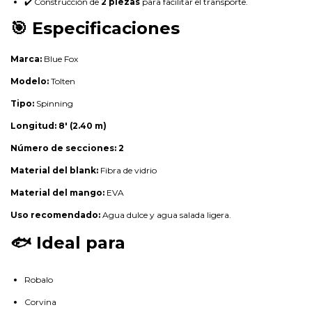
✔️ Construcción de
2 piezas
para facilitar el transporte.
🎯 Especificaciones
Marca:
Blue Fox
Modelo:
Tolten
Tipo:
Spinning
Longitud:
8' (2.40 m)
Número de secciones:
2
Material del blank:
Fibra de vidrio
Material del mango:
EVA
Uso recomendado:
Agua dulce y agua salada ligera.
🐟 Ideal para
Robalo
Corvina