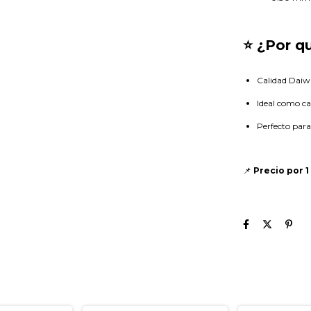
⭐ ¿Por q
Calidad Daiwa
Ideal como ca
Perfecto para
📌
Precio por 1