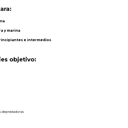
para:
ina
ra y marina
rincipiantes e intermedios
es objetivo:
s depredadoras