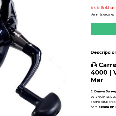
6
x
$115.83
sin
Ver más detalles
Descripció
🎣 Carr
4000 | 
Mar
El
Daiwa Sweep
para quienes bu
diseño equilibrad
para
pesca en 