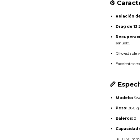
⚙️ Caract
Relación de
Drag de 13.2
Recuperaci
señuelo.
Giro estable 
Excelente des
📏 Especi
Modelo:
Swe
Peso:
380 g
Baleros:
2
Capacidad d
0.30 mm 