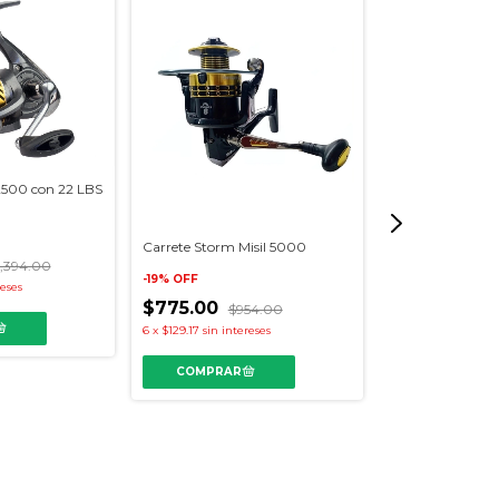
500 con 22 LBS
Carrete Storm Misil 5000
Carrete Okuma 
1,394.00
Lbs Drag
-
19
%
OFF
reses
$775.00
-
25
%
OFF
$954.00
6
x
$129.17
sin intereses
$750.00
$9
6
x
$125.00
sin inte