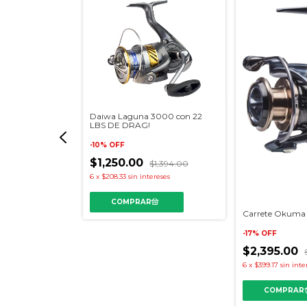
Daiwa Laguna 3000 con 22
LBS DE DRAG!
-
10
%
OFF
$1,250.00
$1,394.00
6
x
$208.33
sin intereses
E SPINNING
Carrete Okuma 
$6,700.00
-
17
%
OFF
tereses
$2,395.00
6
x
$399.17
sin inte