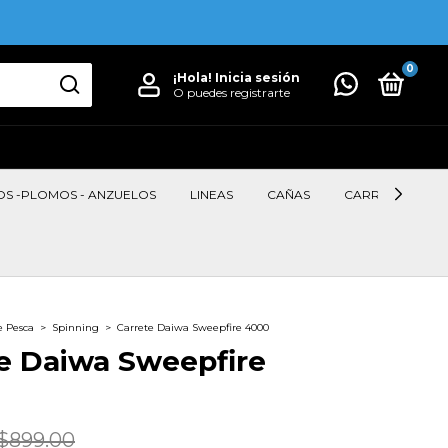
0
¡Hola!
Inicia sesión
O puedes registrarte
OS -PLOMOS - ANZUELOS
LINEAS
CAÑAS
CARRETES
e Pesca
>
Spinning
>
Carrete Daiwa Sweepfire 4000
e Daiwa Sweepfire
$899.00