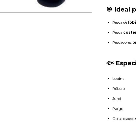
🎯 Ideal 
Pesca de
lob
Pesca
coste
Pescadores
p
🐟 Especi
Lobina
Róbalo
Jurel
Pargo
Otras especie