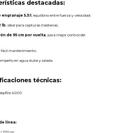
erísticas destacadas:
 engranaje 5.3:1
, equilibrio entre fuerza y velocidad.
 lb
, ideal para capturas medianas.
ón de 95 cm por vuelta
, para mejor control del
y fácil mantenimiento.
empeño en agua dulce y salada.
ficaciones técnicas:
epfire 4000
e línea:
/ 270 m