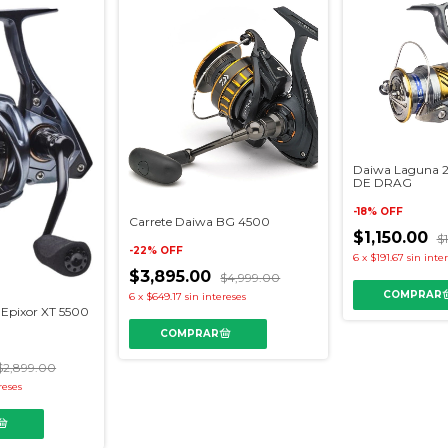
Daiwa Laguna 2
DE DRAG
-
18
%
OFF
Carrete Daiwa BG 4500
$1,150.00
$
-
22
%
OFF
6
x
$191.67
sin inte
$3,895.00
$4,999.00
6
x
$649.17
sin intereses
Epixor XT 5500
$2,899.00
reses