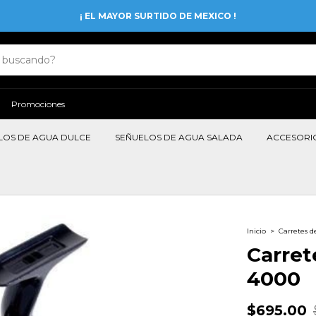
¡ EL MAYOR SURTIDO DE MEXICO !
Promociones
LOS DE AGUA DULCE
SEÑUELOS DE AGUA SALADA
ACCESORI
Inicio
>
Carretes d
Carret
4000
$695.00