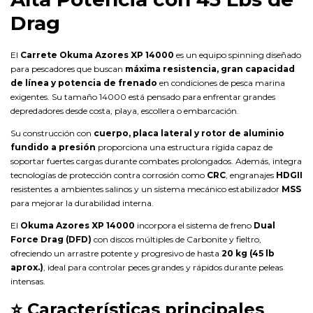
Drag
El
Carrete Okuma Azores XP 14000
es un equipo spinning diseñado
para pescadores que buscan
máxima resistencia, gran capacidad
de línea y potencia de frenado
en condiciones de pesca marina
exigentes. Su tamaño 14000 está pensado para enfrentar grandes
depredadores desde costa, playa, escollera o embarcación.
Su construcción con
cuerpo, placa lateral y rotor de aluminio
fundido a presión
proporciona una estructura rígida capaz de
soportar fuertes cargas durante combates prolongados. Además, integra
tecnologías de protección contra corrosión como
CRC
, engranajes
HDGII
resistentes a ambientes salinos y un sistema mecánico estabilizador
MSS
para mejorar la durabilidad interna.
El
Okuma Azores XP 14000
incorpora el sistema de freno
Dual
Force Drag (DFD)
con discos múltiples de Carbonite y fieltro,
ofreciendo un arrastre potente y progresivo de hasta
20 kg (45 lb
aprox.)
, ideal para controlar peces grandes y rápidos durante peleas
intensas.
⭐
Características principales