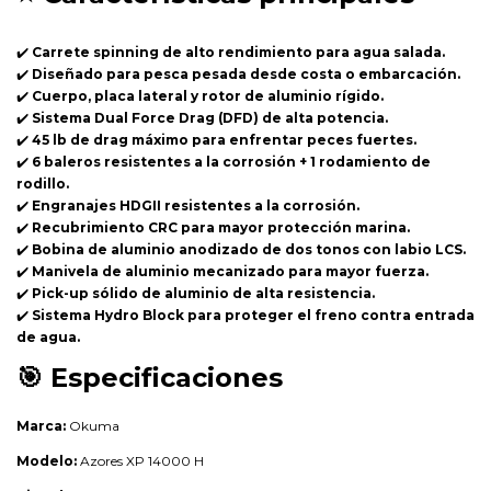
✔️
Carrete spinning de alto rendimiento para agua salada.
✔️
Diseñado para pesca pesada desde costa o embarcación.
✔️
Cuerpo, placa lateral y rotor de aluminio rígido.
✔️
Sistema Dual Force Drag (DFD) de alta potencia.
✔️
45 lb de drag máximo para enfrentar peces fuertes.
✔️
6 baleros resistentes a la corrosión + 1 rodamiento de
rodillo.
✔️
Engranajes HDGII resistentes a la corrosión.
✔️
Recubrimiento CRC para mayor protección marina.
✔️
Bobina de aluminio anodizado de dos tonos con labio LCS.
✔️
Manivela de aluminio mecanizado para mayor fuerza.
✔️
Pick-up sólido de aluminio de alta resistencia.
✔️
Sistema Hydro Block para proteger el freno contra entrada
de agua.
🎯
Especificaciones
Marca:
Okuma
Modelo:
Azores XP 14000 H