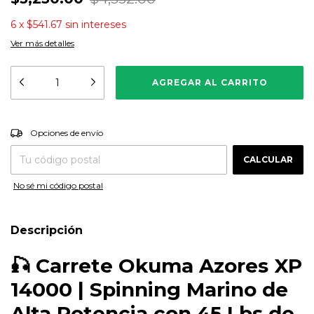
6
x
$541.67
sin intereses
Ver más detalles
CAMBIAR CP
Entregas para el CP:
Opciones de envío
CALCULAR
No sé mi código postal
Descripción
🎣
Carrete Okuma Azores XP
14000 | Spinning Marino de
Alta Potencia con 45 Lbs de