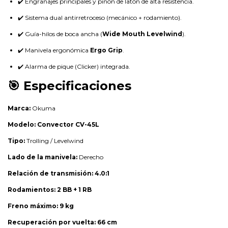
✔️ Engranajes principales y piñón de latón de alta resistencia.
✔️ Sistema dual antirretroceso (mecánico + rodamiento).
✔️ Guía-hilos de boca ancha (
Wide Mouth Levelwind
).
✔️ Manivela ergonómica
Ergo Grip
.
✔️ Alarma de pique (Clicker) integrada.
🎯 Especificaciones
Marca:
Okuma
Modelo:
Convector CV-45L
Tipo:
Trolling / Levelwind
Lado de la manivela:
Derecho
Relación de transmisión:
4.0:1
Rodamientos:
2 BB + 1 RB
Freno máximo:
9 kg
Recuperación por vuelta:
66 cm