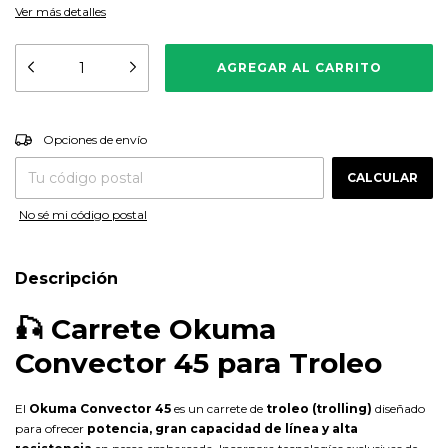
Ver más detalles
CAMBIAR CP
Entregas para el CP:
Opciones de envío
CALCULAR
No sé mi código postal
Descripción
🎣 Carrete Okuma
Convector 45 para Troleo
El
Okuma Convector 45
es un carrete de
troleo (trolling)
diseñado
para ofrecer
potencia, gran capacidad de línea y alta