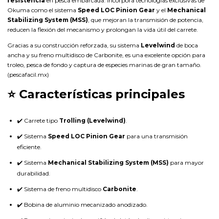
resistencia
en pesca embarcada. Incorpora tecnologías exclusivas de
Okuma como el sistema
Speed LOC Pinion Gear
y el
Mechanical
Stabilizing System (MSS)
, que mejoran la transmisión de potencia,
reducen la flexión del mecanismo y prolongan la vida útil del carrete.
Gracias a su construcción reforzada, su sistema
Levelwind
de boca
ancha y su freno multidisco de Carbonite, es una excelente opción para
troleo, pesca de fondo y captura de especies marinas de gran tamaño.
(
pescafacil.mx
)
⭐ Características principales
✔️ Carrete tipo
Trolling (Levelwind)
.
✔️ Sistema
Speed LOC Pinion Gear
para una transmisión
eficiente.
✔️ Sistema
Mechanical Stabilizing System (MSS)
para mayor
durabilidad.
✔️ Sistema de freno multidisco
Carbonite
.
✔️ Bobina de aluminio mecanizado anodizado.