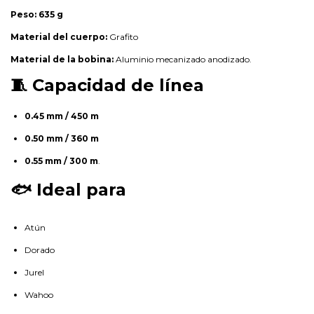
Peso:
635 g
Material del cuerpo:
Grafito
Material de la bobina:
Aluminio mecanizado anodizado.
🧵 Capacidad de línea
0.45 mm / 450 m
0.50 mm / 360 m
0.55 mm / 300 m
.
🐟 Ideal para
Atún
Dorado
Jurel
Wahoo