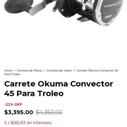
Inicio
>
Carretes de Pesca
>
Carretes de troleo
>
Carrete Okuma Convector 45
Para Troleo
Carrete Okuma Convector
45 Para Troleo
-
22
%
OFF
$3,395.00
$4,352.00
6
x
$565.83
sin intereses