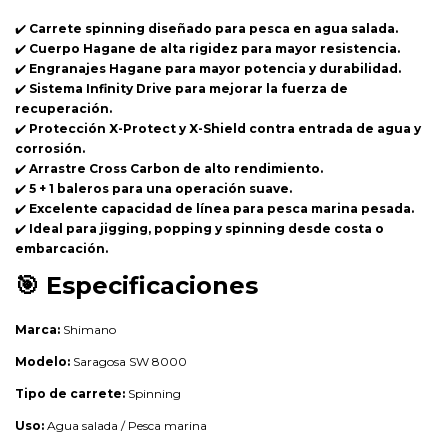
✔️
Carrete spinning diseñado para pesca en agua salada.
✔️
Cuerpo Hagane de alta rigidez para mayor resistencia.
✔️
Engranajes Hagane para mayor potencia y durabilidad.
✔️
Sistema Infinity Drive para mejorar la fuerza de
recuperación.
✔️
Protección X-Protect y X-Shield contra entrada de agua y
corrosión.
✔️
Arrastre Cross Carbon de alto rendimiento.
✔️
5 + 1 baleros para una operación suave.
✔️
Excelente capacidad de línea para pesca marina pesada.
✔️
Ideal para jigging, popping y spinning desde costa o
embarcación.
🎯
Especificaciones
Marca:
Shimano
Modelo:
Saragosa SW 8000
Tipo de carrete:
Spinning
Uso:
Agua salada / Pesca marina