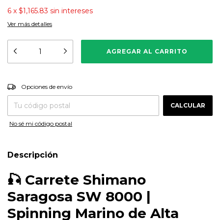
6
x
$1,165.83
sin intereses
Ver más detalles
CAMBIAR CP
Entregas para el CP:
Opciones de envío
CALCULAR
No sé mi código postal
Descripción
🎣
Carrete Shimano
Saragosa SW 8000 |
Spinning Marino de Alta