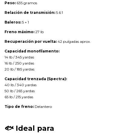
Peso:
635 gramos
Relación de transmisión:
5.6:1
Baleros:
5 + 1
Freno máximo:
27 lb
Recuperación por vuelta:
42 pulgadas aprox.
Capacidad monofilamento:
14 lb / 345 yardas
16 lb / 250 yardas
20 lb / 185 yardas
Capacidad trenzada (Spectra):
40 lb / 340 yardas
50 lb / 265 yardas
65 lb / 215 yardas
Tipo de freno:
Delantero
🐟
Ideal para