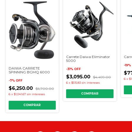
Carrete Daiwa Eliminator
Carr
5000
-
19
%
DAIWA CARRETE
-
31
%
OFF
SPINNING BGMQ 6000
$7
$3,095.00
$4,499.00
6
x
$1
-
7
%
OFF
6
x
$515.83
sin intereses
$6,250.00
$6,700.00
6
x
$1,041.67
sin intereses