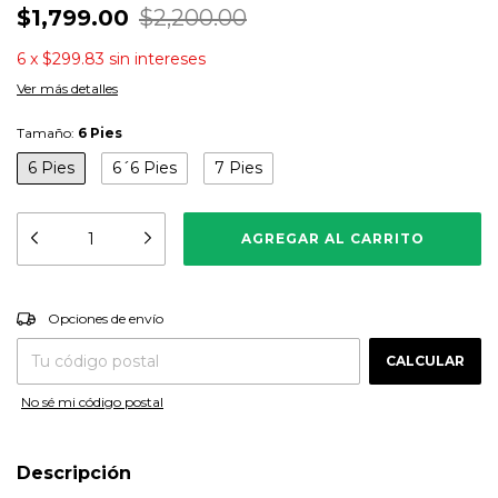
$1,799.00
$2,200.00
6
x
$299.83
sin intereses
Ver más detalles
Tamaño:
6 Pies
6 Pies
6´6 Pies
7 Pies
CAMBIAR CP
Entregas para el CP:
Opciones de envío
CALCULAR
No sé mi código postal
Descripción