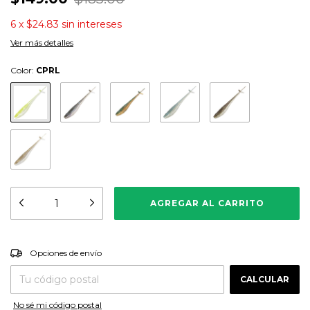
6
x
$24.83
sin intereses
Ver más detalles
Color:
CPRL
CAMBIAR CP
Entregas para el CP:
Opciones de envío
CALCULAR
No sé mi código postal