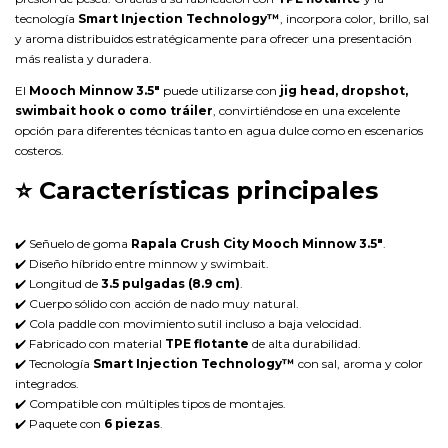
tecnología
Smart Injection Technology™
, incorpora color, brillo, sal
y aroma distribuidos estratégicamente para ofrecer una presentación
más realista y duradera.
El
Mooch Minnow 3.5"
puede utilizarse con
jig head, dropshot,
swimbait hook o como tráiler
, convirtiéndose en una excelente
opción para diferentes técnicas tanto en agua dulce como en escenarios
costeros.
⭐
Características principales
✔️ Señuelo de goma
Rapala Crush City Mooch Minnow 3.5"
.
✔️ Diseño híbrido entre minnow y swimbait.
✔️ Longitud de
3.5 pulgadas (8.9 cm)
.
✔️ Cuerpo sólido con acción de nado muy natural.
✔️ Cola paddle con movimiento sutil incluso a baja velocidad.
✔️ Fabricado con material
TPE flotante
de alta durabilidad.
✔️ Tecnología
Smart Injection Technology™
con sal, aroma y color
integrados.
✔️ Compatible con múltiples tipos de montajes.
✔️ Paquete con
6 piezas
.