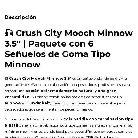
Descripción
🎣
Crush City Mooch Minnow
3.5" | Paquete con 6
Señuelos de Goma Tipo
Minnow
El
Crush City Mooch Minnow 3.5"
es un señuelo blando de última
generación diseñado en colaboración con pescadores profesionales para
ofrecer una
acción extremadamente natural y una gran
versatilidad
. Su diseño combina las mejores características de un
minnow
y un
swimbait
, creando una presentación irresistible para
depredadores que se alimentan de peces forrajeros.
Su cuerpo sólido y su innovadora
cola paddle con terminación tipo
pintail
generan una vibración sutil que comienza a trabajar con el más
mínimo movimiento, siendo ideal para peces difíciles o en aguas con alta
presión de pesca. Gracias a su fabricación con
TPE flotante
y la