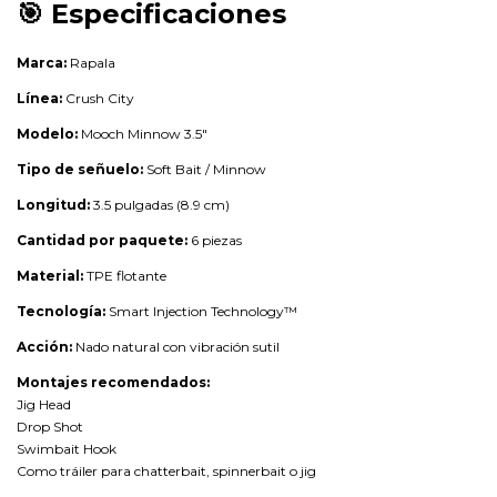
🎯
Especificaciones
Marca:
Rapala
Línea:
Crush City
Modelo:
Mooch Minnow 3.5"
Tipo de señuelo:
Soft Bait / Minnow
Longitud:
3.5 pulgadas (8.9 cm)
Cantidad por paquete:
6 piezas
Material:
TPE flotante
Tecnología:
Smart Injection Technology™
Acción:
Nado natural con vibración sutil
Montajes recomendados:
Jig Head
Drop Shot
Swimbait Hook
Como tráiler para chatterbait, spinnerbait o jig