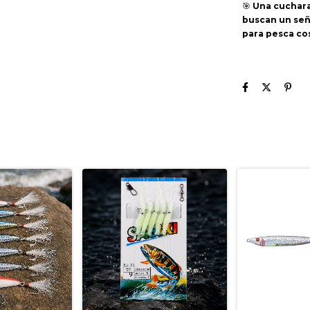
🎯
Una cuchara
buscan un señu
para pesca co