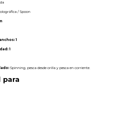
lda
lográfica / Spoon
cm
anchos:
1
dad:
1
ado:
Spinning, pesca desde orilla y pesca en corriente.
l para