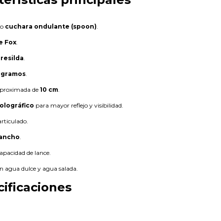
po
cuchara ondulante (spoon)
.
e Fox
.
resilda
.
 gramos
.
aproximada de
10 cm
.
olográfico
para mayor reflejo y visibilidad.
articulado.
gancho
.
capacidad de lance.
n agua dulce y agua salada.
cificaciones