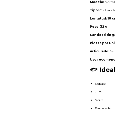
Modelo:
Moresi
Tipo:
Cuchara ho
Longitud:
10 
Peso:
32 g
Cantidad de g
Piezas por uni
Articulado:
No
Uso recomend
🐟 Idea
Robalo
Jurel
Sierra
Barracuda