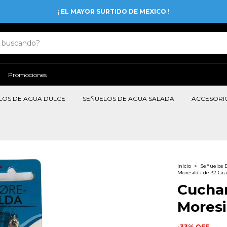
¡ EL MAYOR SURTIDO DE MEXICO !
Promociones
LOS DE AGUA DULCE
SEÑUELOS DE AGUA SALADA
ACCESORI
Inicio
>
Señuelos 
Moresilda de 32 Gr
Cuchar
Moresi
-
33
%
OFF