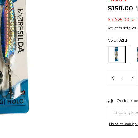
$150.00
6
x
$25.00
sin
Ver más detalles
Color:
Azul
Entregas para el
Opciones de
No sé mi código 