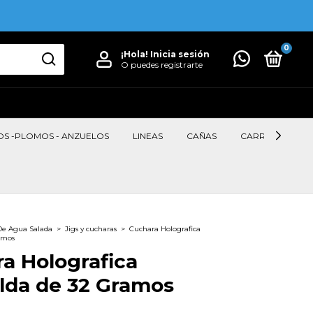
0
¡Hola!
Inicia sesión
O puedes registrarte
OS -PLOMOS - ANZUELOS
LINEAS
CAÑAS
CARRETES
De Agua Salada
>
Jigs y cucharas
>
Cuchara Holografica
amos
a Holografica
lda de 32 Gramos