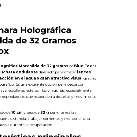
n
hara Holográfica
lda de 32 Gramos
ox
ográfica Moresilda de 32 gramos
de
Blue Fox
es
cuchara ondulante
diseñado para ofrecer
lances
acción en el agua y gran atractivo visual
gracias
ográfico. Es una excelente opción para pesca con
aya, escolleras, esteros, ríos y lagunas, especialmente
 depredadores que responden a destellos y movimiento
cto de
10 cm
y peso de
32 g
permite realizar
uena distancia, trabajar corrientes y mantener una
activa durante la recuperación.
terísticas principales