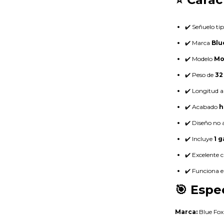
✔️ Señuelo ti
✔️ Marca
Blu
✔️ Modelo
Mo
✔️ Peso de
32
✔️ Longitud 
✔️ Acabado
h
✔️ Diseño no 
✔️ Incluye
1 
✔️ Excelente 
✔️ Funciona e
🎯 Espe
Marca:
Blue Fox