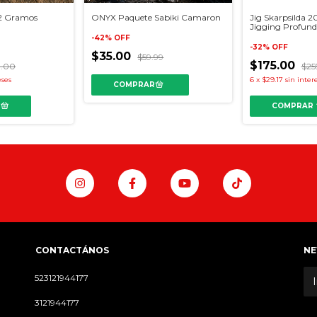
2 Gramos
ONYX Paquete Sabiki Camaron
Jig Skarpsilda 
Jigging Profun
-
42
%
OFF
-
32
%
OFF
$35.00
$59.99
$175.00
0.00
$25
eses
6
x
$29.17
sin inter
COMPRAR
CONTACTÁNOS
NE
523121944177
3121944177