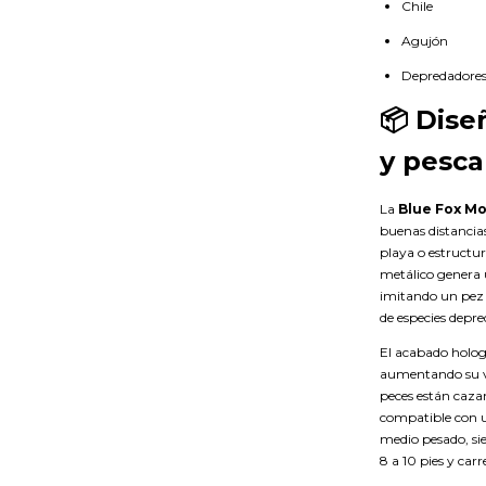
Chile
Agujón
Depredadores 
📦 Dise
y pesca
La
Blue Fox Mo
buenas distancia
playa o estructu
metálico genera 
imitando un pez 
de especies depre
El acabado hologr
aumentando su vis
peces están caza
compatible con u
medio pesado, si
8 a 10 pies y c