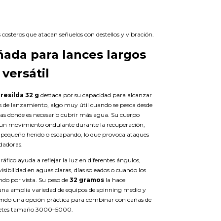
costeros que atacan señuelos con destellos y vibración.
ñada para lances largos
 versátil
resilda 32 g
destaca por su capacidad para alcanzar
s de lanzamiento, algo muy útil cuando se pesca desde
ras donde es necesario cubrir más agua. Su cuerpo
un movimiento ondulante durante la recuperación,
pequeño herido o escapando, lo que provoca ataques
dadoras.
áfico ayuda a reflejar la luz en diferentes ángulos,
ibilidad en aguas claras, días soleados o cuando los
ndo por vista. Su peso de
32 gramos
la hace
na amplia variedad de equipos de spinning medio y
endo una opción práctica para combinar con cañas de
arretes tamaño 3000–5000.