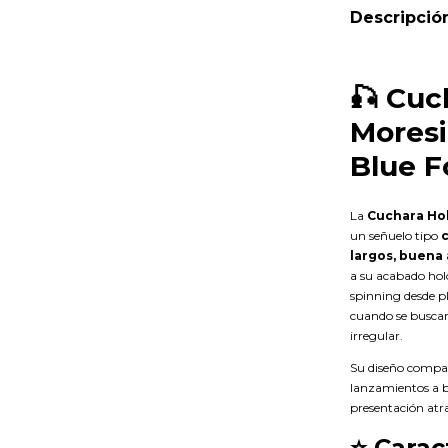
Descripció
🎣 Cuc
Moresi
Blue F
La
Cuchara Hol
un señuelo tipo
largos, buena 
a su acabado hol
spinning desde pl
cuando se buscan
irregular.
Su diseño compa
lanzamientos a b
presentación atr
⭐ Carac