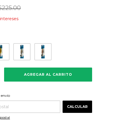
$225.00
 intereses
CAMBIAR CP
 CP:
 envío
CALCULAR
postal