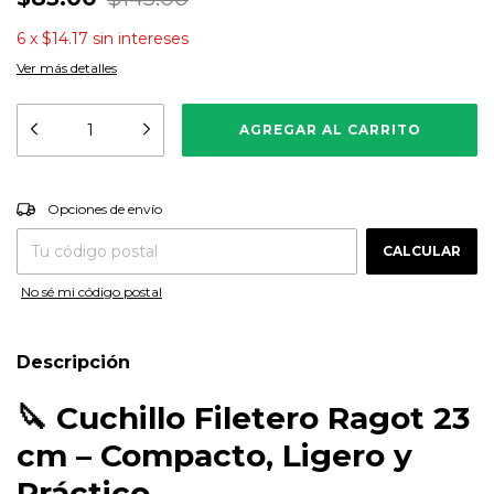
6
x
$14.17
sin intereses
Ver más detalles
CAMBIAR CP
Entregas para el CP:
Opciones de envío
CALCULAR
No sé mi código postal
Descripción
🔪 Cuchillo Filetero Ragot 23
cm – Compacto, Ligero y
Práctico