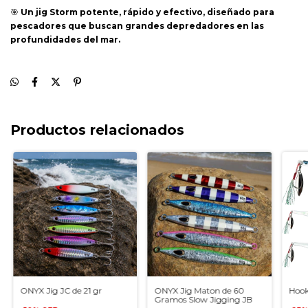
🎯
Un jig Storm potente, rápido y efectivo, diseñado para
pescadores que buscan grandes depredadores en las
profundidades del mar.
Productos relacionados
ONYX Jig JC de 21 gr
ONYX Jig Maton de 60
Hook
Gramos Slow Jigging JB