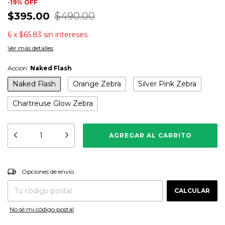
-
19
%
OFF
$395.00
$490.00
6
x
$65.83
sin intereses
Ver más detalles
Accion:
Naked Flash
Naked Flash
Orange Zebra
Silver Pink Zebra
Chartreuse Glow Zebra
CAMBIAR CP
Entregas para el CP:
Opciones de envío
CALCULAR
No sé mi código postal