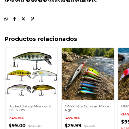
encontrar depredadores en cada lanzamiento.
Productos relacionados
Hooked Babby Minnow 6
ONYX Mini Curricán MX de
ONYX
Gr - 5 Cm
4 gr
-
34
-
34
%
OFF
-
45
%
OFF
$9
$99.00
$29.99
$150.00
$55.00
6
x
$1