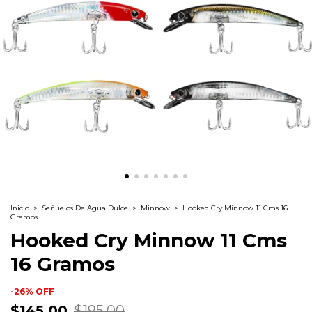
Inicio
>
Señuelos De Agua Dulce
>
Minnow
>
Hooked Cry Minnow 11 Cms 16
Gramos
Hooked Cry Minnow 11 Cms
16 Gramos
-
26
%
OFF
$145.00
$195.00