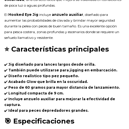
de poca luz o aguas profundas.
El
Hooked Eye Jig
incluye
anzuelo auxiliar
, diseñado para
aumentar las probabilidades de clavada y brindar mayor seguridad
durante la pelea con peces de buen tamaño. Es una excelente opción
para pesca costera, zonas profundas y escenarios donde se requiere un
señuelo llamativo y resistente.
⭐
Características principales
✔️
Jig diseñado para lances largos desde orilla.
✔️
También puede utilizarse para jigging en embarcación.
✔️
Diseño realístico tipo pez pequeño.
✔️
Acabado Glow que brilla en la oscuridad.
✔️
Peso de 60 gramos para mayor distancia de lanzamiento.
✔️
Longitud compacta de 9 cm.
✔️
Incluye anzuelo auxiliar para mejorar la efectividad de
captura.
✔️
Ideal para peces depredadores grandes.
🎯
Especificaciones