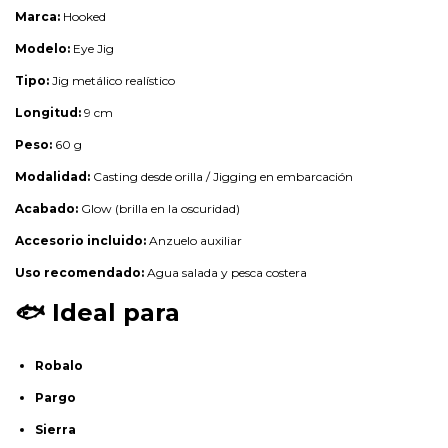
Marca:
Hooked
Modelo:
Eye Jig
Tipo:
Jig metálico realístico
Longitud:
9 cm
Peso:
60 g
Modalidad:
Casting desde orilla / Jigging en embarcación
Acabado:
Glow (brilla en la oscuridad)
Accesorio incluido:
Anzuelo auxiliar
Uso recomendado:
Agua salada y pesca costera
🐟
Ideal para
Robalo
Pargo
Sierra