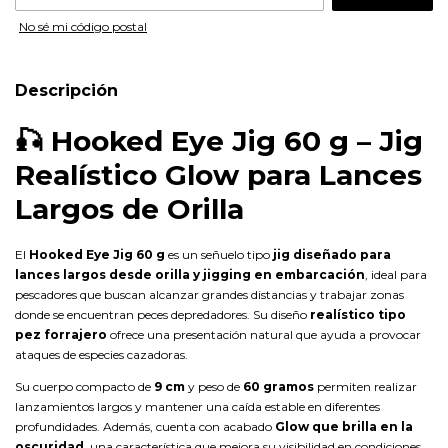
No sé mi código postal
Descripción
🎣
Hooked Eye Jig 60 g – Jig
Realístico Glow para Lances
Largos de Orilla
El
Hooked Eye Jig 60 g
es un señuelo tipo
jig diseñado para
lances largos desde orilla y jigging en embarcación
, ideal para
pescadores que buscan alcanzar grandes distancias y trabajar zonas
donde se encuentran peces depredadores. Su diseño
realístico tipo
pez forrajero
ofrece una presentación natural que ayuda a provocar
ataques de especies cazadoras.
Su cuerpo compacto de
9 cm
y peso de
60 gramos
permiten realizar
lanzamientos largos y mantener una caída estable en diferentes
profundidades. Además, cuenta con acabado
Glow que brilla en la
oscuridad
, una característica que mejora su visibilidad en condiciones