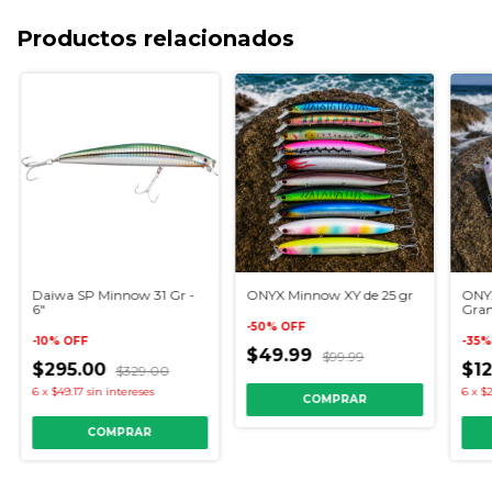
Productos relacionados
Daiwa SP Minnow 31 Gr -
ONYX Minnow XY de 25 gr
ONYX
6"
Gra
-
50
%
OFF
-
10
%
OFF
-
35
$49.99
$99.99
$295.00
$1
$329.00
6
x
$49.17
sin intereses
6
x
$2
COMPRAR
COMPRAR