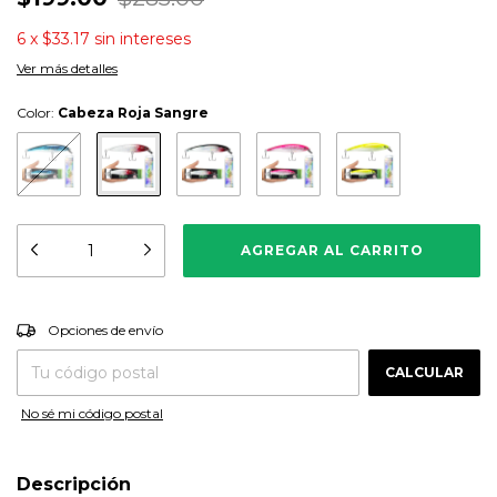
6
x
$33.17
sin intereses
Ver más detalles
Color:
Cabeza Roja Sangre
CAMBIAR CP
Entregas para el CP:
Opciones de envío
CALCULAR
No sé mi código postal
Descripción