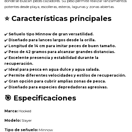
donde se buscan peces cazadores. Su peso permite realizar lanzamientos
potentes desde playa, escolleras, esteros, lagunas y zonas abiertas.
⭐
Características principales
✔️
Señuelo tipo Minnow de gran versatilidad.
✔️
Diseñado para lances largos desde la orilla.
✔️
Longitud de 14 cm para imitar peces de buen tamaño.
✔️
Peso de 42 gramos para alcanzar grandes distancias.
✔️
Excelente presencia y estabilidad durante la
recuperación.
✔️
Ideal para pesca en agua dulce y agua salada.
✔️
Permite diferentes velocidades y estilos de recuperación.
✔️
Gran opción para cubrir amplias zonas de pesca.
✔️
Diseñado para especies depredadoras agresivas.
🎯
Especificaciones
Marca:
Hooked
Modelo:
Slayer
Tipo de señuelo:
Minnow