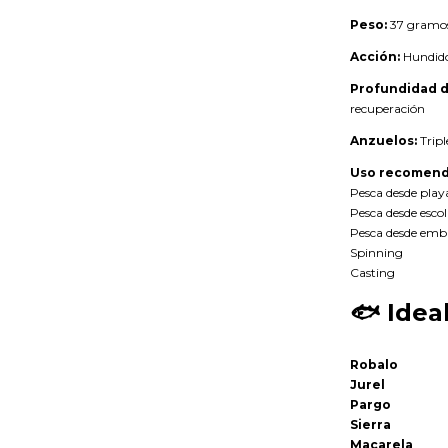
Peso:
37 gramo
Acción:
Hundido
Profundidad d
recuperación
Anzuelos:
Tripl
Uso recomend
Pesca desde play
Pesca desde escol
Pesca desde emb
Spinning
Casting
🐟
Idea
Robalo
Jurel
Pargo
Sierra
Macarela