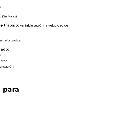
s
 (Sinking)
e trabajo:
Variable según la velocidad de
es reforzados
ado:
a
leras
arcación
l para