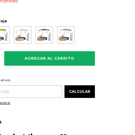
intereses
Roja
CAMBIAR CP
 CP:
 envío
CALCULAR
postal
n