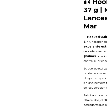
🎣
Hoo
37 g |
Lances
Mar
El
Hooked xMin
Sinking
diseñad
excelente esta
depredadores tan
gramos
permite 
contra, cubriend
Su cuerpo estiliz
produciendo deste
ataque de especie
sinking permite 
de recuperación y
Fabricado con mat
alta calidad, el
H
pescadores que b