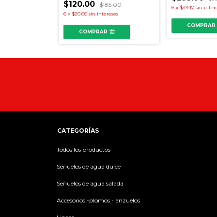
$120.00
$185.00
6
x
$49.17
sin inter
6
x
$20.00
sin intereses
COMPRAR
COMPRAR
CATEGORÍAS
Todos los productos
Señuelos de agua dulce
Señuelos de agua salada
Accesorios -plomos - anzuelos