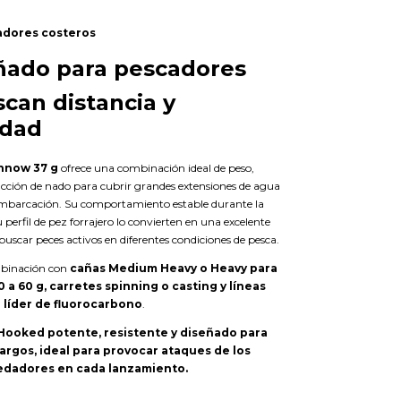
adores costeros
ñado para pescadores
can distancia y
idad
nnow 37 g
ofrece una combinación ideal de peso,
cción de nado para cubrir grandes extensiones de agua
o embarcación. Su comportamiento estable durante la
 perfil de pez forrajero lo convierten en una excelente
buscar peces activos en diferentes condiciones de pesca.
binación con
cañas Medium Heavy o Heavy para
 a 60 g, carretes spinning o casting y líneas
 líder de fluorocarbono
.
ooked potente, resistente y diseñado para
largos, ideal para provocar ataques de los
dadores en cada lanzamiento.