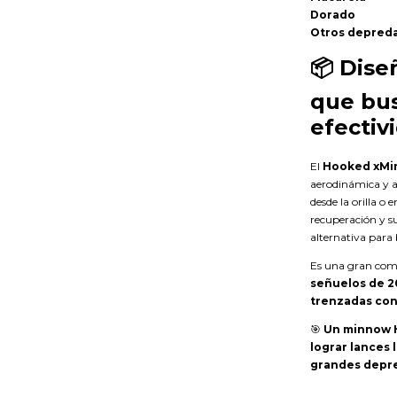
Dorado
Otros depred
📦
Dise
que bus
efectiv
El
Hooked xMi
aerodinámica y a
desde la orilla 
recuperación y su
alternativa para 
Es una gran com
señuelos de 20
trenzadas con
🎯
Un minnow H
lograr lances 
grandes depre