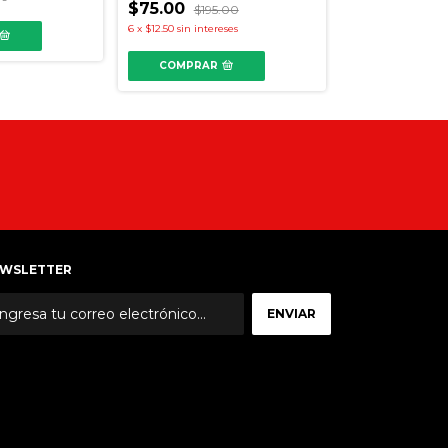
$50.00
$75.00
$89.
$195.00
6
x
$12.50
sin intereses
COMPRAR
COMPRAR
WSLETTER