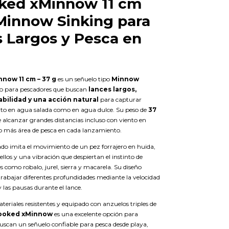
ked xMinnow 11 cm
 Minnow Sinking para
 Largos y Pesca en
now 11 cm – 37 g
es un señuelo tipo
Minnow
o para pescadores que buscan
lances largos,
bilidad y una acción natural
para capturar
to en agua salada como en agua dulce. Su peso de
37
alcanzar grandes distancias incluso con viento en
o más área de pesca en cada lanzamiento.
ado imita el movimiento de un pez forrajero en huida,
llos y una vibración que despiertan el instinto de
s como robalo, jurel, sierra y macarela. Su diseño
trabajar diferentes profundidades mediante la velocidad
 las pausas durante el lance.
eriales resistentes y equipado con anzuelos triples de
ooked xMinnow
es una excelente opción para
uscan un señuelo confiable para pesca desde playa,