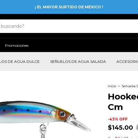
¡ EL MAYOR SURTIDO DE MEXICO !
Promociones
LOS DE AGUA DULCE
SEÑUELOS DE AGUA SALADA
ACCESORI
Inicio
>
Señuelos 
Hooked
Cm
-
43
%
OFF
$145.00