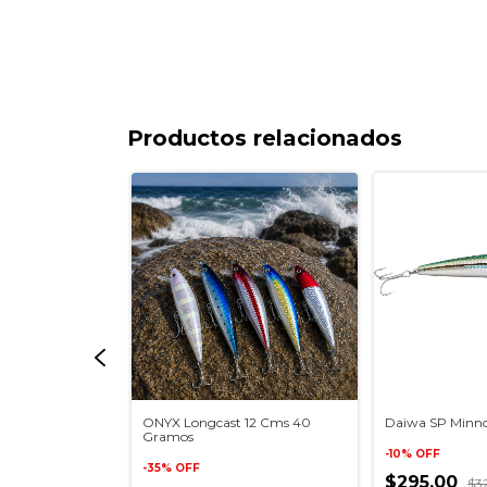
Productos relacionados
R de 10 gr
ONYX Longcast 12 Cms 40
Daiwa SP Minno
Gramos
-
10
%
OFF
-
35
%
OFF
$295.00
99
$3