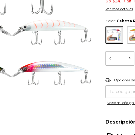
6
x
$24.17
sin 
Ver más detalles
Color:
Cabeza 
Entregas para el
Opciones de
No sé mi código 
Descripció