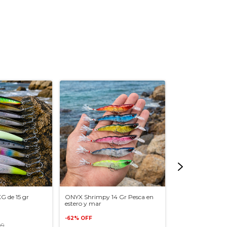
 de 15 gr
ONYX Shrimpy 14 Gr Pesca en
ONYX Minnow XF
estero y mar
-
44
%
OFF
-
62
%
OFF
99