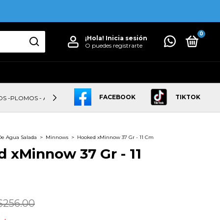
0
¡Hola!
Inicia sesión
O puedes registrarte
FACEBOOK
TIKTOK
OS -PLOMOS - ANZUELOS
LINEAS
CAÑAS
CARRETES
De Agua Salada
>
Minnows
>
Hooked xMinnow 37 Gr - 11 Cm
 xMinnow 37 Gr - 11
$256.00