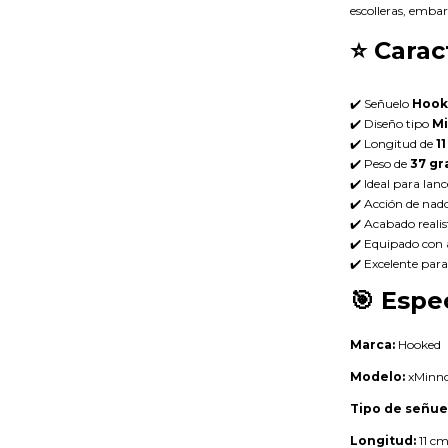
escolleras, embar
⭐
Carac
✔️ Señuelo
Hook
✔️ Diseño tipo
Mi
✔️ Longitud de
1
✔️ Peso de
37 g
✔️ Ideal para lanc
✔️ Acción de nado
✔️ Acabado realis
✔️ Equipado con a
✔️ Excelente par
🎯
Espec
Marca:
Hooked
Modelo:
xMinn
Tipo de señue
Longitud:
11 c