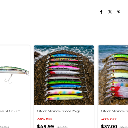
w 31 Gr - 6"
ONYX Minnow XY de 25 gr
ONYX Minnow XG
-
50
%
OFF
-
47
%
OFF
$49.99
$37.00
29.00
$99.99
$69.