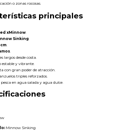
cación o zonas rocosas.
terísticas principales
ed xMinnow
.
nnow Sinking
.
1 cm
.
ramos
.
es largos desde costa.
 estable y vibrante.
ta con gran poder de atracción.
nzuelos triples reforzados.
a pesca en agua salada y agua dulce.
ificaciones
ow
lo:
Minnow Sinking
m