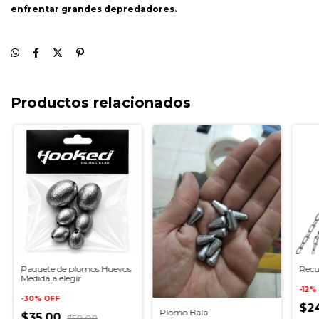
enfrentar grandes depredadores.
Productos relacionados
Paquete de plomos Huevos
Recu
Medida a elegir
-
12
%
-
30
%
OFF
$2
Plomo Bala
$35.00
$50.00