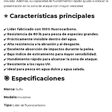
clavada. Además, su capacidad de hundimiento rápido ayuda a colocar la
presentación en la zona de ataque con mayor velocidad.
⭐
Características principales
✔️
Líder fabricado con 100% fluorocarbono.
✔️
Resistencia de 80 lb para pesca de especies grandes.
✔️
Prácticamente invisible dentro del agua.
✔️
Alta resistencia a la abrasión y al desgaste.
✔️
Excelente absorción de impactos durante la pelea.
✔️
Bajo índice de estiramiento para mayor sensibilidad.
✔️
Hundimiento rápido para alcanzar la zona de ataque.
✔️
Resistente a los rayos UV.
✔️
Ideal para pesca en agua dulce y agua salada.
🎯
Especificaciones
Marca:
Sufix
Modelo:
Invisiline
Tipo:
Líder de fluorocarbono