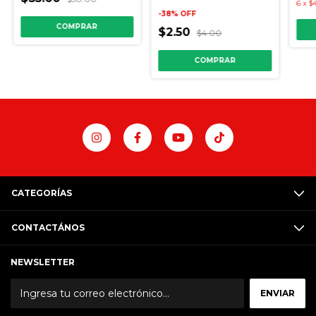
6
x
$4
-
38
%
OFF
COMPRAR
$2.50
$4.00
COMPRAR
CATEGORÍAS
CONTACTÁNOS
NEWSLETTER