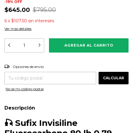
-
19
%
OFF
$645.00
$795.00
6
x
$107.50
sin intereses
Ver más detalles
CAMBIAR CP
Entregas para el CP:
Opciones de envío
CALCULAR
No sé mi código postal
Descripción
🎣
Sufix Invisiline
Fluorocarbono 80 lb 0.79