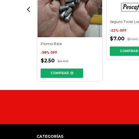
Gap
Seguro Twist Lo
-
22
%
OFF
$7.00
$9.00
Plomo Bala
COMPRAR
-
38
%
OFF
$2.50
$4.00
COMPRAR
CATEGORÍAS