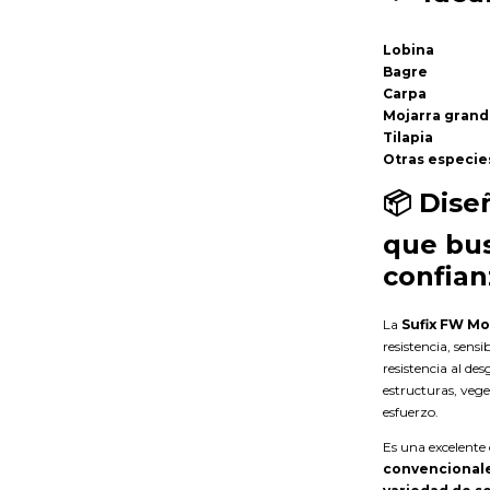
Lobina
Bagre
Carpa
Mojarra gran
Tilapia
Otras especie
📦
Dise
que bus
confian
La
Sufix FW M
resistencia, sens
resistencia al d
estructuras, veg
esfuerzo.
Es una excelent
convencionale