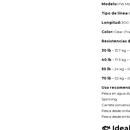
Modelo:
FW Mo
Tipo de línea:
Longitud:
300 
Color:
Clear (Tr
Resistencias d
30 lb
– 13.7 kg 
40 lb
– 17.3 kg 
50 lb
– 24 kg –
70 lb
– 32 kg –
Uso recomend
Pesca en agua du
Spinning
Carrete convenci
Pesca desde orilla
Pesca desde emb
🐟
Idea