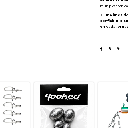
variedad de s
múltiples técnica
🎯
Una línea de
confiable, di
en cada jorna