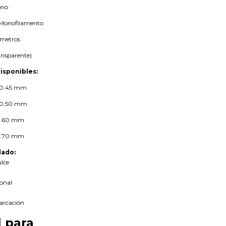
no
Monofilamento
metros
ansparente)
isponibles:
– 0.45 mm
– 0.50 mm
 0.60 mm
 0.70 mm
ado:
lce
onal
arcación
l para