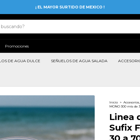
¡ EL MAYOR SURTIDO DE MEXICO !
Promociones
LOS DE AGUA DULCE
SEÑUELOS DE AGUA SALADA
ACCESORI
Inicio
>
Accesorios
MONO 300 mts de 3
Linea 
Sufix
30 a 7