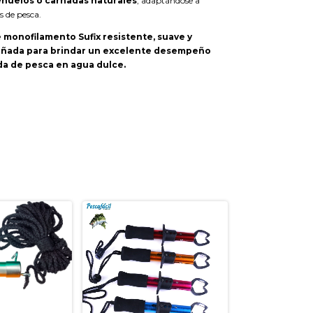
eñuelos o carnadas naturales
, adaptándose a
s de pesca.
 monofilamento Sufix resistente, suave y
señada para brindar un excelente desempeño
da de pesca en agua dulce.