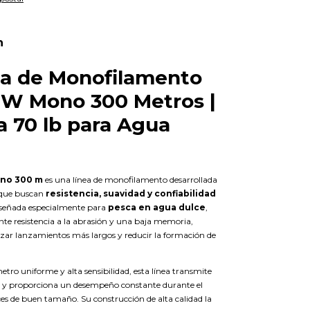
n
ea de Monofilamento
FW Mono 300 Metros |
a 70 lb para Agua
ono 300 m
es una línea de monofilamento desarrollada
 que buscan
resistencia, suavidad y confiabilidad
iseñada especialmente para
pesca en agua dulce
,
nte resistencia a la abrasión y una baja memoria,
izar lanzamientos más largos y reducir la formación de
etro uniforme y alta sensibilidad, esta línea transmite
s y proporciona un desempeño constante durante el
s de buen tamaño. Su construcción de alta calidad la