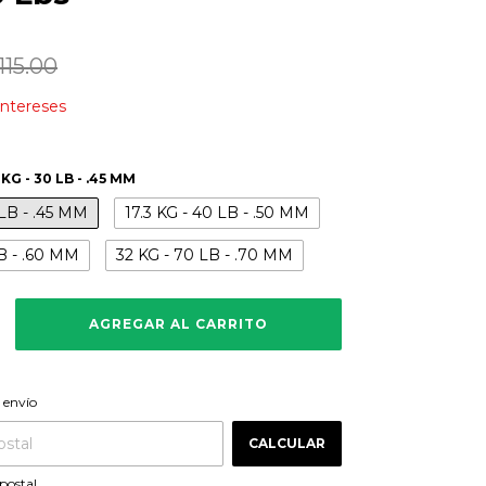
115.00
 intereses
 KG - 30 LB - .45 MM
 LB - .45 MM
17.3 KG - 40 LB - .50 MM
B - .60 MM
32 KG - 70 LB - .70 MM
CAMBIAR CP
 CP:
 envío
CALCULAR
postal