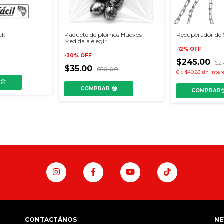
ck
Paquete de plomos Huevos
Recuperador de 
Medida a elegir
-
12
%
OFF
-
30
%
OFF
$245.00
$2
$35.00
$50.00
6
x
$40.83
sin inter
COMPRAR
CONTACTÁNOS
NE