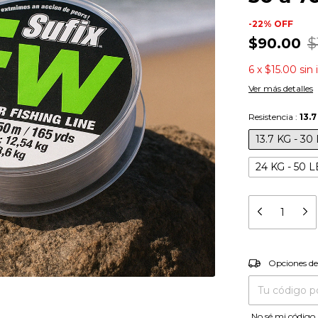
-
22
%
OFF
$90.00
$
6
x
$15.00
sin
Ver más detalles
Resistencia :
13.7
13.7 KG - 30
24 KG - 50 L
Entregas para el
Opciones de
No sé mi código 