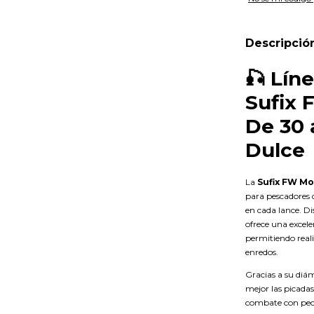
Descripció
🎣
Lín
Sufix 
De 30 
Dulce
La
Sufix FW M
para pescadores
en cada lance. D
ofrece una excele
permitiendo real
enredos.
Gracias a su diám
mejor las picada
combate con pece