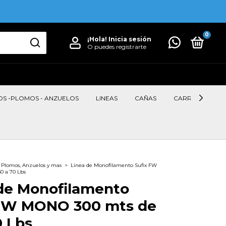
0
¡Hola!
Inicia sesión
O puedes registrarte
OS -PLOMOS - ANZUELOS
LINEAS
CAÑAS
CARRETES
, Plomos, Anzuelos y mas
>
Linea de Monofilamento Sufix FW
0 a 70 Lbs
de Monofilamento
 FW MONO 300 mts de
0 Lbs