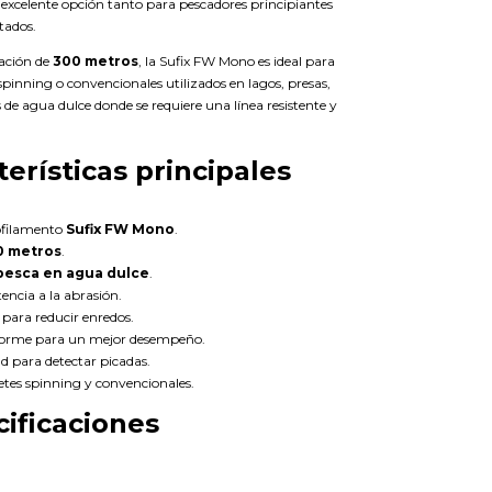
 excelente opción tanto para pescadores principiantes
tados.
ación de
300 metros
, la Sufix FW Mono es ideal para
spinning o convencionales utilizados en lagos, presas,
s de agua dulce donde se requiere una línea resistente y
terísticas principales
ofilamento
Sufix FW Mono
.
0 metros
.
pesca en agua dulce
.
tencia a la abrasión.
para reducir enredos.
forme para un mejor desempeño.
dad para detectar picadas.
retes spinning y convencionales.
ificaciones