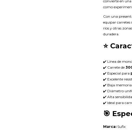
convierte en una
como experimen
Con una present
equipar carretes 
ríos y otras zona
duradera.
⭐
Carac
✔️ Línea de mon
✔️ Carrete de
30
✔️ Especial para
✔️ Excelente resis
✔️ Baja memoria 
✔️ Diámetro uni
✔️ Alta sensibili
✔️ Ideal para car
🎯
Espec
Marca:
Sufix