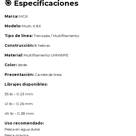
🎯
Especificaciones
Marca:
MGX
Modelo:
Multi-X 8X
Tipo de línea:
Trenzada / Multifilamento
Construcción:
8 hebras
Material:
Multifilamento UHMWPE
Color:
Verde
Presentación:
Carrete de línea
Librajes disponibles:
35 lb – 0.23 mm
41 lb – 0.26 mm
49 lb – 0.28 mm
Uso recomendado:
Pesca en agua dulce
Pesca marina