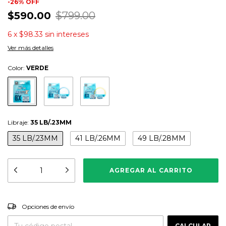
-
26
%
OFF
$590.00
$799.00
6
x
$98.33
sin intereses
Ver más detalles
Color:
VERDE
Libraje:
35 LB/.23MM
35 LB/.23MM
41 LB/.26MM
49 LB/.28MM
CAMBIAR CP
Entregas para el CP:
Opciones de envío
CALCULAR