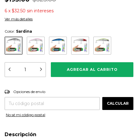
6
x
$32.50
sin intereses
Ver más detalles
Color:
Sardina
CAMBIAR CP
Entregas para el CP:
Opciones de envío
CALCULAR
No sé mi código postal
Descripción