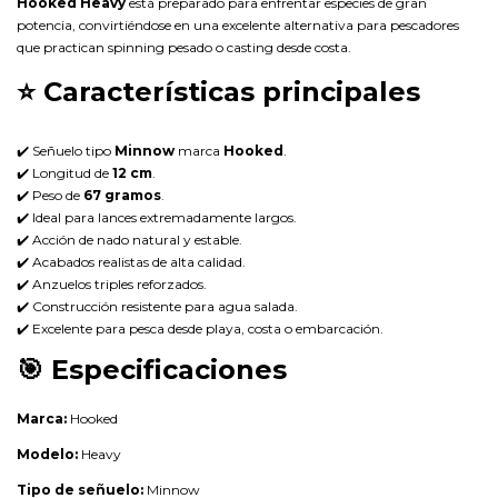
Hooked Heavy
está preparado para enfrentar especies de gran
potencia, convirtiéndose en una excelente alternativa para pescadores
que practican spinning pesado o casting desde costa.
⭐
Características principales
✔️ Señuelo tipo
Minnow
marca
Hooked
.
✔️ Longitud de
12 cm
.
✔️ Peso de
67 gramos
.
✔️ Ideal para lances extremadamente largos.
✔️ Acción de nado natural y estable.
✔️ Acabados realistas de alta calidad.
✔️ Anzuelos triples reforzados.
✔️ Construcción resistente para agua salada.
✔️ Excelente para pesca desde playa, costa o embarcación.
🎯
Especificaciones
Marca:
Hooked
Modelo:
Heavy
Tipo de señuelo:
Minnow