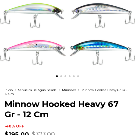
Inicio
>
Señuelos De Agua Salada
>
Minnows
>
Minnow Hooked Heavy 67 Gr -
12 Cm
Minnow Hooked Heavy 67
Gr - 12 Cm
-
40
%
OFF
$195.00
$323.00