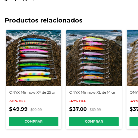
Productos relacionados
ONYX Minnow XY de 25 gr
ONYX Minnow XL de 14 gr
ONYX
-
50
%
OFF
-
47
%
OFF
-
47
$49.99
$37.00
$3
$99.99
$69.99
COMPRAR
COMPRAR