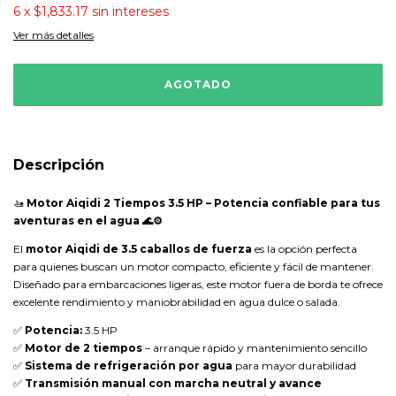
6
x
$1,833.17
sin intereses
Ver más detalles
Descripción
🚤
Motor Aiqidi 2 Tiempos 3.5 HP – Potencia confiable para tus
aventuras en el agua 🌊⚙️
El
motor Aiqidi de 3.5 caballos de fuerza
es la opción perfecta
para quienes buscan un motor compacto, eficiente y fácil de mantener.
Diseñado para embarcaciones ligeras, este motor fuera de borda te ofrece
excelente rendimiento y maniobrabilidad en agua dulce o salada.
✅
Potencia:
3.5 HP
✅
Motor de 2 tiempos
– arranque rápido y mantenimiento sencillo
✅
Sistema de refrigeración por agua
para mayor durabilidad
✅
Transmisión manual con marcha neutral y avance