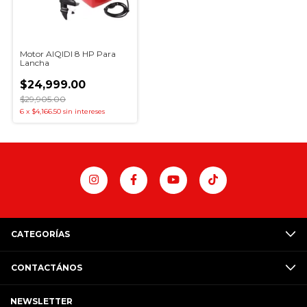
Motor AIQIDI 8 HP Para
Lancha
$24,999.00
$29,905.00
6
x
$4,166.50
sin intereses
CATEGORÍAS
CONTACTÁNOS
NEWSLETTER