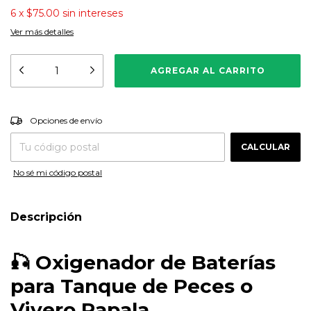
6
x
$75.00
sin intereses
Ver más detalles
CAMBIAR CP
Entregas para el CP:
Opciones de envío
CALCULAR
No sé mi código postal
Descripción
🎣 Oxigenador de Baterías
para Tanque de Peces o
Vivero Rapala