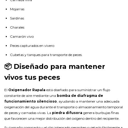
Mojarras
Sardinas
Charales
Camarón vivo
Peces capturados en vivero
Cubetas y tanques para transporte de peces.
📦 Diseñado para mantener
vivos tus peces
El
Oxigenador Rapala
está diseñado para suministrar un flujo
constante de aire mediante una
bomba de diafragma de
funcionamiento silencioso
, ayudando a mantener una adecuada
oxigenación del agua durante el transporte o almacenamiento temporal
de peces y carnadas vivas. La
piedra difusora
genera burbujas finas
que favorecen una mejor distribución del oxígeno dentro del recipiente.
Su tamaño compacto y el clip integrado permiten sujetarlo fácilmente a