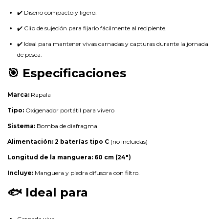
✔️ Diseño compacto y ligero.
✔️ Clip de sujeción para fijarlo fácilmente al recipiente.
✔️ Ideal para mantener vivas carnadas y capturas durante la jornada
de pesca.
🎯 Especificaciones
Marca:
Rapala
Tipo:
Oxigenador portátil para vivero
Sistema:
Bomba de diafragma
Alimentación:
2 baterías tipo C
(no incluidas)
Longitud de la manguera:
60 cm (24")
Incluye:
Manguera y piedra difusora con filtro.
🐟 Ideal para
Carnada viva