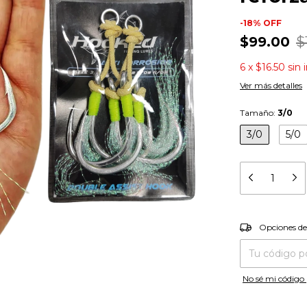
-
18
%
OFF
$99.00
$
6
x
$16.50
sin 
Ver más detalles
Tamaño:
3/0
3/0
5/0
Entregas para el
Opciones de
No sé mi código 