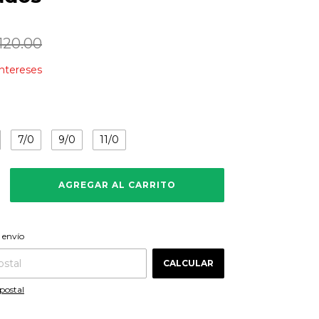
120.00
intereses
7/0
9/0
11/0
CAMBIAR CP
 CP:
 envío
CALCULAR
postal