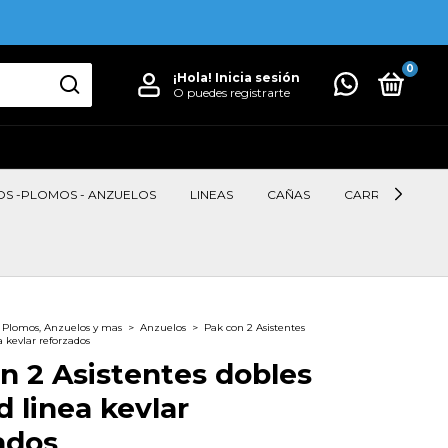
0
¡Hola!
Inicia sesión
O puedes registrarte
OS -PLOMOS - ANZUELOS
LINEAS
CAÑAS
CARRETES
, Plomos, Anzuelos y mas
>
Anzuelos
>
Pak con 2 Asistentes
 kevlar reforzados
n 2 Asistentes dobles
 linea kevlar
ados