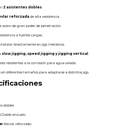
on
2 asistentes dobles
.
evlar reforzada
de alta resistencia.
e acero de gran poder de penetración.
esistencia a fuertes cargas.
 instalar directamente en jigs metálicos.
ra
slow jigging, speed jigging y jigging vertical
.
s resistentes a la corrosión para agua salada.
s en diferentes tamaños para adaptarse a distintos jigs.
cificaciones
ks dobles
:
Doble anzuelo
e:
Kevlar reforzado