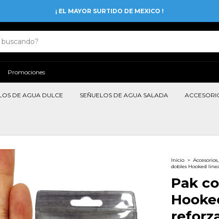
¡ EL MAYOR SURTIDO DE MEXICO !
Promociones
LOS DE AGUA DULCE
SEÑUELOS DE AGUA SALADA
ACCESORI
Inicio
>
Accesorios
dobles Hooked linea
Pak co
Hooked
reforz