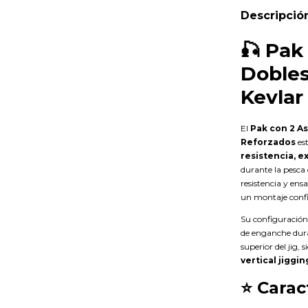
Descripció
🎣 Pak
Dobles
Kevlar
El
Pak con 2 A
Reforzados
es
resistencia, e
durante la pesca
resistencia y en
un montaje confi
Su configuració
de enganche dura
superior del jig, 
vertical jiggin
⭐ Carac