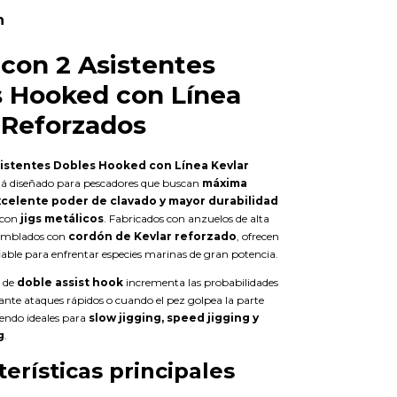
n
 con 2 Asistentes
 Hooked con Línea
 Reforzados
sistentes Dobles Hooked con Línea Kevlar
tá diseñado para pescadores que buscan
máxima
xcelente poder de clavado y mayor durabilidad
 con
jigs metálicos
. Fabricados con anzuelos de alta
samblados con
cordón de Kevlar reforzado
, ofrecen
able para enfrentar especies marinas de gran potencia.
n de
doble assist hook
incrementa las probabilidades
nte ataques rápidos o cuando el pez golpea la parte
siendo ideales para
slow jigging, speed jigging y
g
.
terísticas principales