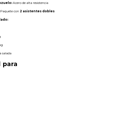
nzuelo:
Acero de alta resistencia
Paquete con
2 asistentes dobles
ado:
g
ng
a salada
l para