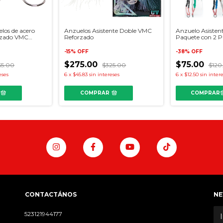
los de acero
Anzuelos Asistente Doble VMC
Anzuelo Asisten
orzado VMC
Reforzado
Paquete con 2 P
-
15
%
OFF
-
38
%
OFF
$275.00
$75.00
55.00
$325.00
$120
eses
6
x
$45.83
sin intereses
6
x
$12.50
sin inter
COMPRAR
CONTACTÁNOS
NE
523121944177