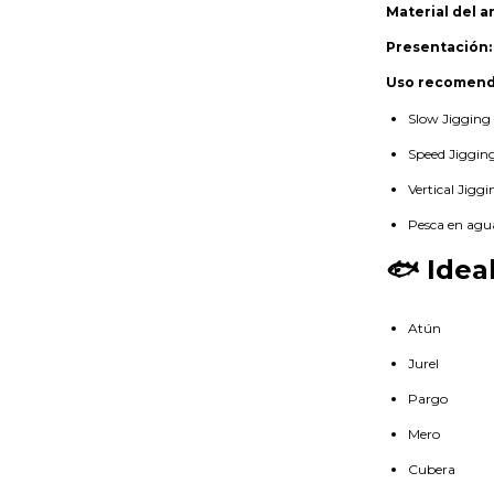
Material del a
Presentación:
Uso recomend
Slow Jigging
Speed Jiggin
Vertical Jiggi
Pesca en agu
🐟 Idea
Atún
Jurel
Pargo
Mero
Cubera