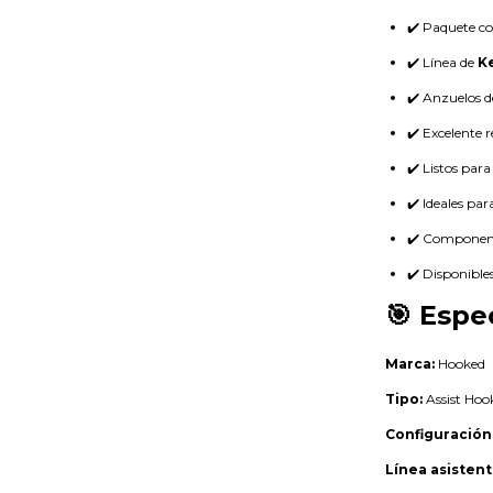
✔️ Paquete c
✔️ Línea de
K
✔️ Anzuelos d
✔️ Excelente r
✔️ Listos para
✔️ Ideales pa
✔️ Componente
✔️ Disponible
🎯 Espe
Marca:
Hooked
Tipo:
Assist Hoo
Configuración
Línea asistent