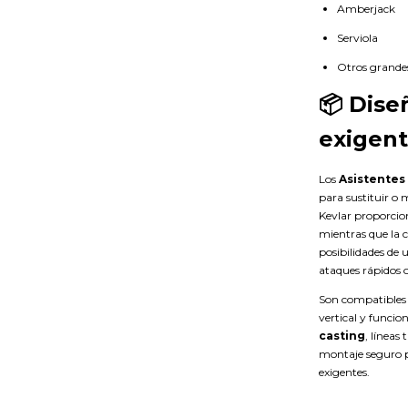
Amberjack
Serviola
Otros grande
📦 Dis
exigen
Los
Asistentes
para sustituir o m
Kevlar proporcion
mientras que la 
posibilidades de 
ataques rápidos o
Son compatibles 
vertical y funci
casting
, líneas
montaje seguro p
exigentes.