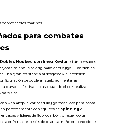
s depredadores marinos.
eñados para combates
tes
 Dobles Hooked con línea Kevlar
están pensados
ejorar los anzuelos originales de tus jigs. El cordón de
a una gran resistencia al desgaste y a la tensión,
configuración de doble anzuelo aumenta las
una clavada efectiva incluso cuando el pez realiza
 parciales.
con una amplia variedad de jigs metálicos para pesca
onan perfectamente con equipos de
spinning
o
 trenzadas y líderes de fluorocarbón, ofreciendo un
ara enfrentar especies de gran tamaño en condiciones