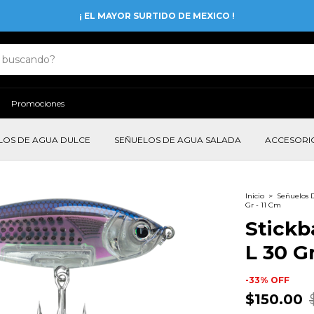
¡ EL MAYOR SURTIDO DE MEXICO !
Promociones
LOS DE AGUA DULCE
SEÑUELOS DE AGUA SALADA
ACCESORI
Inicio
>
Señuelos 
Gr - 11 Cm
Stickb
L 30 Gr
-
33
%
OFF
$150.00