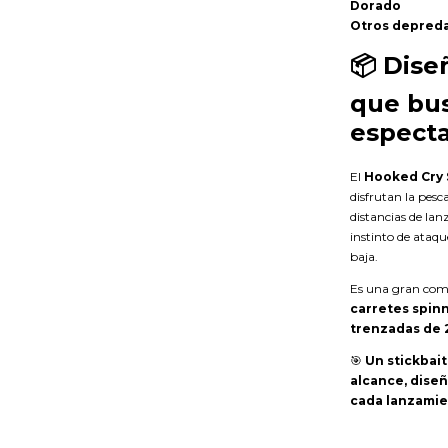
Dorado
Otros depreda
📦
Dise
que bu
especta
El
Hooked Cry S
disfrutan la pesc
distancias de lan
instinto de ataqu
baja.
Es una gran com
carretes spinn
trenzadas de 2
🎯
Un stickbai
alcance, dise
cada lanzamie