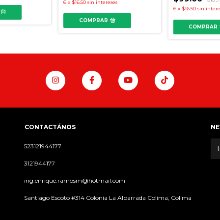
6
x
$16.50
sin intereses
6
x
$16.50
sin inter
COMPRAR
COMPRAR
CONTACTÁNOS
NE
523121944177
3121944177
ing.enrique.ramosm@hotmail.com
Santiago Escoto #314 Colonia La Albarrada Colima, Colima