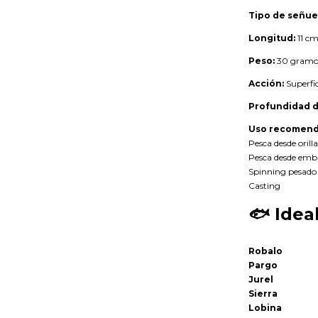
Tipo de señue
Longitud:
11 c
Peso:
30 gramo
Acción:
Superfic
Profundidad d
Uso recomend
Pesca desde orilla
Pesca desde emb
Spinning pesado
Casting
🐟
Idea
Robalo
Pargo
Jurel
Sierra
Lobina