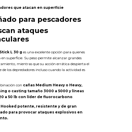
dores que atacan en superficie
ñado para pescadores
scan ataques
culares
tick L 30 g
es una excelente opción para quienes
a en superficie. Su peso permite alcanzar grandes
zamiento, mientras que su acción errática despierta el
e de los depredadores incluso cuando la actividad es
binación con
cañas Medium Heavy o Heavy,
ing o casting tamaño 3000 a 5000 y líneas
0 a 50 lb con líder de fluorocarbono
.
t Hooked potente, resistente y de gran
ñado para provocar ataques explosivos en
nto.