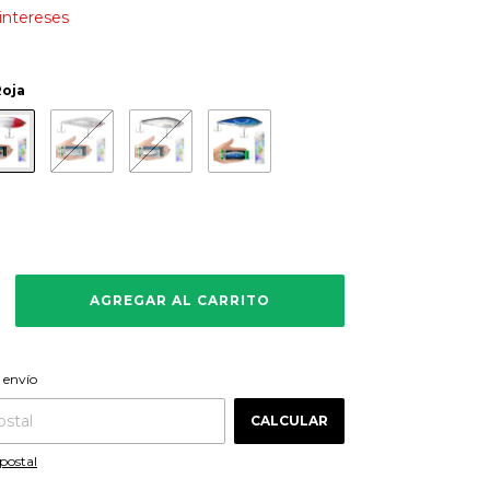
 intereses
Roja
CAMBIAR CP
 CP:
 envío
CALCULAR
postal