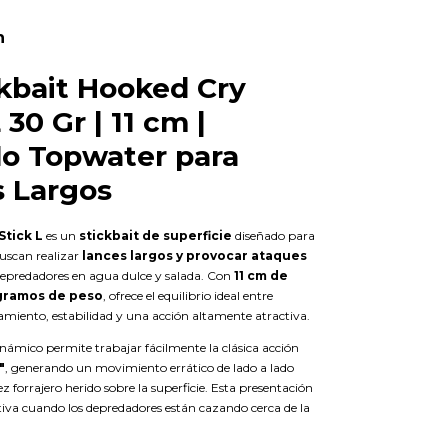
n
kbait Hooked Cry
 30 Gr | 11 cm |
o Topwater para
 Largos
Stick L
es un
stickbait de superficie
diseñado para
uscan realizar
lances largos y provocar ataques
epredadores en agua dulce y salada. Con
11 cm de
gramos de peso
, ofrece el equilibrio ideal entre
amiento, estabilidad y una acción altamente atractiva.
námico permite trabajar fácilmente la clásica acción
"
, generando un movimiento errático de lado a lado
z forrajero herido sobre la superficie. Esta presentación
tiva cuando los depredadores están cazando cerca de la