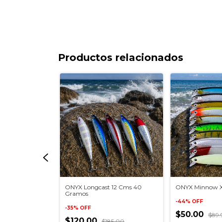
Productos relacionados
G de 15 gr
ONYX Longcast 12 Cms 40
ONYX Minnow XF
Gramos
-
44
%
OFF
-
35
%
OFF
$50.00
99
$89.
$120.00
$185.00