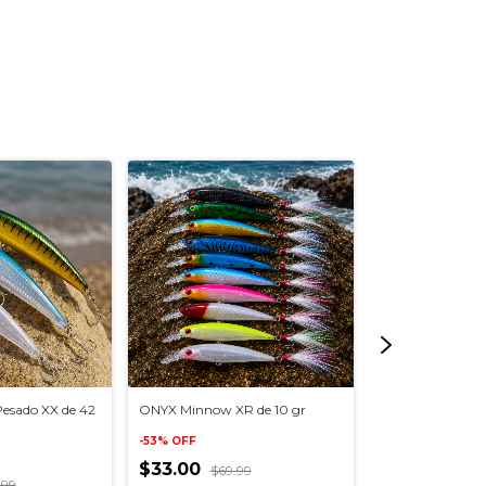
sado XX de 42
ONYX Minnow XR de 10 gr
Daiwa SP Minnow
-
53
%
OFF
-
10
%
OFF
$33.00
$69.99
$295.00
$32
.99