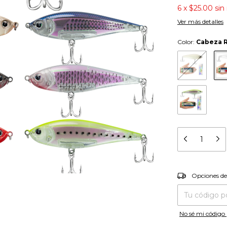
6
x
$25.00
sin
Ver más detalles
Color:
Cabeza 
Entregas para el
Opciones de
No sé mi código 