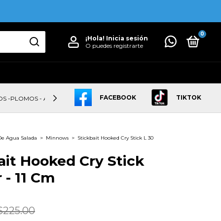
0
¡Hola!
Inicia sesión
O puedes registrarte
FACEBOOK
TIKTOK
OS -PLOMOS - ANZUELOS
LINEAS
CAÑAS
CARRETES
De Agua Salada
>
Minnows
>
Stickbait Hooked Cry Stick L 30
ait Hooked Cry Stick
 - 11 Cm
$225.00