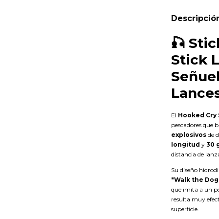
Descripció
🎣
Stic
Stick L
Señuel
Lances
El
Hooked Cry 
pescadores que b
explosivos
de d
longitud
y
30 
distancia de lanz
Su diseño hidrodi
"Walk the Dog
que imita a un pe
resulta muy efec
superficie.