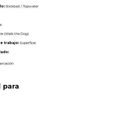
lo:
Stickbait / Topwater
m
s
ie (Walk the Dog)
e trabajo:
Superficie
ado:
arcación
l para