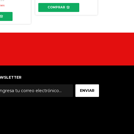
6
x
$49.17
sin intere
eses
COMPRAR
COMPRAR
WSLETTER