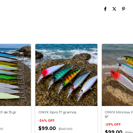
 de 15 gr
ONYX Xpro 17 gramos
ONYX Minnow Pe
gr
-
34
%
OFF
-
29
%
OFF
$99.00
99
$149.00
$99.00
$139