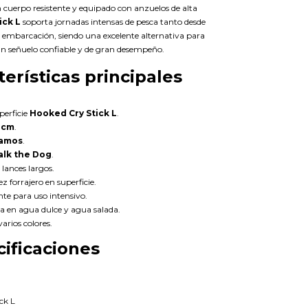
 cuerpo resistente y equipado con anzuelos de alta
ick L
soporta jornadas intensas de pesca tanto desde
e embarcación, siendo una excelente alternativa para
n señuelo confiable y de gran desempeño.
terísticas principales
perficie
Hooked Cry Stick L
.
1 cm
.
ramos
.
lk the Dog
.
 lances largos.
z forrajero en superficie.
nte para uso intensivo.
ca en agua dulce y agua salada.
arios colores.
ificaciones
ck L