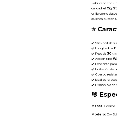
Fabricado con un
calidad, el
Cry St
orilla como desd
quienes buscan u
⭐
Carac
✔️ Stickbait de su
✔️ Longitud de
1
✔️ Peso de
30 g
✔️ Acción tipo
Wa
✔️ Excelente para
✔️ Imitación de pe
✔️ Cuerpo resiste
✔️ Ideal para pes
✔️ Disponible en v
🎯
Espec
Marca:
Hooked
Modelo:
Cry Sti