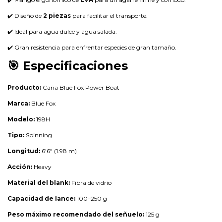
✔️ Diseño de
2 piezas
para facilitar el transporte.
✔️ Ideal para agua dulce y agua salada.
✔️ Gran resistencia para enfrentar especies de gran tamaño.
🎯 Especificaciones
Producto:
Caña Blue Fox Power Boat
Marca:
Blue Fox
Modelo:
198H
Tipo:
Spinning
Longitud:
6'6" (1.98 m)
Acción:
Heavy
Material del blank:
Fibra de vidrio
Capacidad de lance:
100–250 g
Peso máximo recomendado del señuelo:
125 g