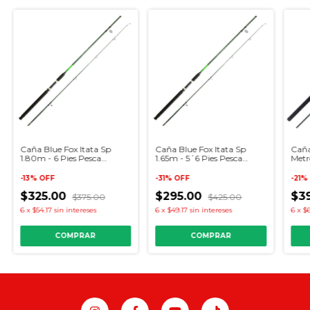
Caña Blue Fox Itata Sp
Caña Blue Fox Itata Sp
Caña
1.80m - 6 Pies Pesca
1.65m - 5´6 Pies Pesca
Metr
Lobinera - Estero
Lobinera - Estero
-
13
%
OFF
-
31
%
OFF
-
21
%
$325.00
$295.00
$3
$375.00
$425.00
6
x
$54.17
sin intereses
6
x
$49.17
sin intereses
6
x
$6