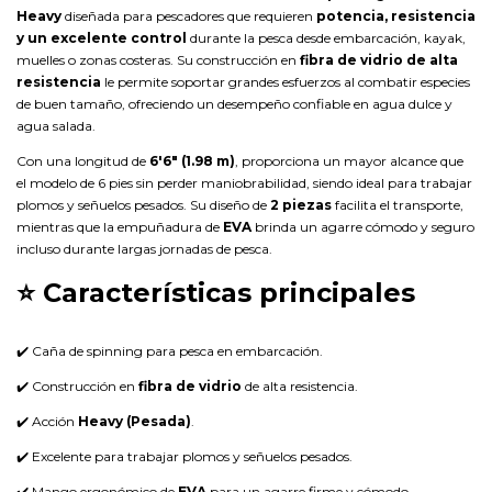
Heavy
diseñada para pescadores que requieren
potencia, resistencia
y un excelente control
durante la pesca desde embarcación, kayak,
muelles o zonas costeras. Su construcción en
fibra de vidrio de alta
resistencia
le permite soportar grandes esfuerzos al combatir especies
de buen tamaño, ofreciendo un desempeño confiable en agua dulce y
agua salada.
Con una longitud de
6'6" (1.98 m)
, proporciona un mayor alcance que
el modelo de 6 pies sin perder maniobrabilidad, siendo ideal para trabajar
plomos y señuelos pesados. Su diseño de
2 piezas
facilita el transporte,
mientras que la empuñadura de
EVA
brinda un agarre cómodo y seguro
incluso durante largas jornadas de pesca.
⭐ Características principales
✔️ Caña de spinning para pesca en embarcación.
✔️ Construcción en
fibra de vidrio
de alta resistencia.
✔️ Acción
Heavy (Pesada)
.
✔️ Excelente para trabajar plomos y señuelos pesados.
✔️ Mango ergonómico de
EVA
para un agarre firme y cómodo.