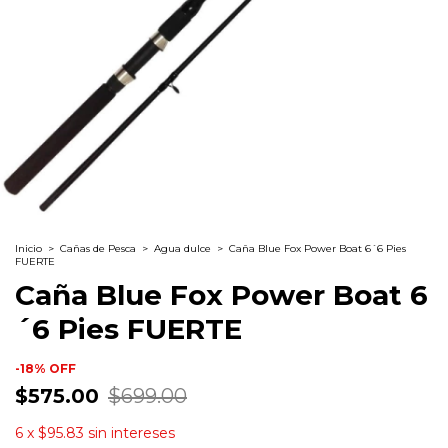
Inicio
>
Cañas de Pesca
>
Agua dulce
>
Caña Blue Fox Power Boat 6´6 Pies
FUERTE
Caña Blue Fox Power Boat 6
´6 Pies FUERTE
-
18
%
OFF
$575.00
$699.00
6
x
$95.83
sin intereses