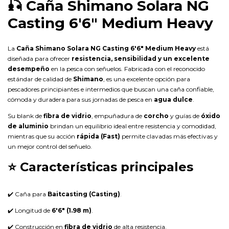
🎣 Caña Shimano Solara NG
Casting 6'6" Medium Heavy
La
Caña Shimano Solara NG Casting 6'6" Medium Heavy
está
diseñada para ofrecer
resistencia, sensibilidad y un excelente
desempeño
en la pesca con señuelos. Fabricada con el reconocido
estándar de calidad de
Shimano
, es una excelente opción para
pescadores principiantes e intermedios que buscan una caña confiable,
cómoda y duradera para sus jornadas de pesca en
agua dulce
.
Su blank de
fibra de vidrio
, empuñadura de
corcho
y guías de
óxido
de aluminio
brindan un equilibrio ideal entre resistencia y comodidad,
mientras que su acción
rápida (Fast)
permite clavadas más efectivas y
un mejor control del señuelo.
⭐ Características principales
✔️ Caña para
Baitcasting (Casting)
.
✔️ Longitud de
6'6" (1.98 m)
.
✔️ Construcción en
fibra de vidrio
de alta resistencia.