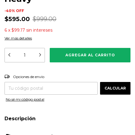
-
40
%
OFF
$595.00
$999.00
6
x
$99.17
sin intereses
Ver más detalles
CAMBIAR CP
Entregas para el CP:
Opciones de envío
CALCULAR
No sé mi código postal
Descripción