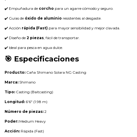
✔️ Empuñadura de
corcho
para un agarre cómodo y seguro.
✔️ Guías de
óxido de aluminio
resistentes al desgaste.
✔️ Acción
rápida (Fast)
para mayor sensibilidad y mejor clavada.
✔️ Diseño de
2 piezas
, fácil de transportar.
✔️ Ideal para pesca en agua dulce.
🎯 Especificaciones
Producto:
Caña Shimano Solara NG Casting
Marca:
Shimano
Tipo:
Casting (Baitcasting)
Longitud:
6'6" (1.98 m)
Número de piezas:
2
Poder:
Medium Heavy
Acción:
Rápida (Fast)