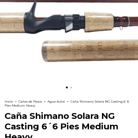
Inicio
>
Cañas de Pesca
>
Agua dulce
>
Caña Shimano Solara NG Casting 6´6
Pies Medium Heavy
Caña Shimano Solara NG
Casting 6´6 Pies Medium
Heavy