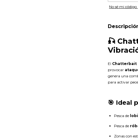
No sé mi código 
Descripció
🎣 Chatt
Vibraci
El
Chatterbait 
provocar
ataqu
genera una com
para activar peces
🎯 Ideal 
Pesca de
lob
Pesca de
rób
Zonas con est