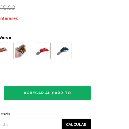
110.00
 intereses
 Verde
CAMBIAR CP
 CP:
 envío
CALCULAR