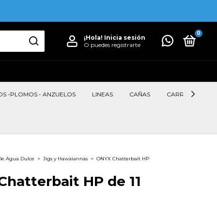
0
¡Hola!
Inicia sesión
O puedes registrarte
OS -PLOMOS - ANZUELOS
LINEAS
CAÑAS
CARRETES
De Agua Dulce
>
Jigs y Hawaiannas
>
ONYX Chatterbait HP
hatterbait HP de 11