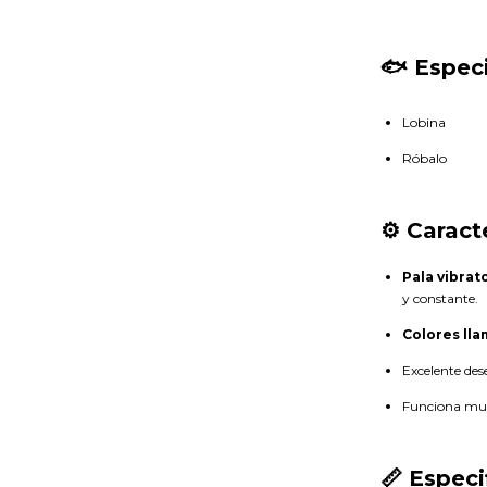
🐟 Especi
Lobina
Róbalo
⚙️ Caract
Pala vibrat
y constante.
Colores lla
Excelente des
Funciona muy 
📏 Especi