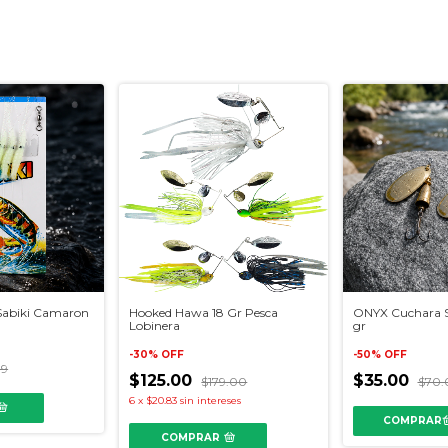
Sabiki Camaron
Hooked Hawa 18 Gr Pesca
ONYX Cuchara S
Lobinera
gr
-
30
%
OFF
-
50
%
OFF
99
$125.00
$35.00
$179.00
$70.
6
x
$20.83
sin intereses
COMPRAR