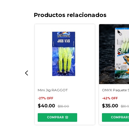
Productos relacionados
14 GR
Mini Jig RAGGOT
ONYX Paquete 
-
27
%
OFF
-
42
%
OFF
$40.00
$35.00
9.00
$55.00
$59.
reses
COMPRAR