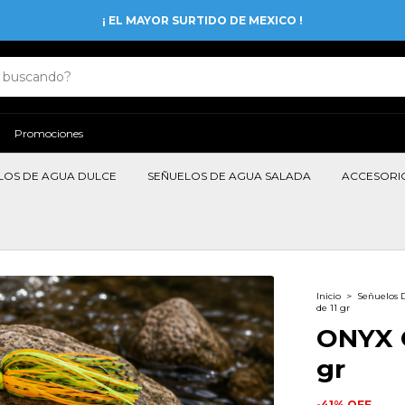
¡ EL MAYOR SURTIDO DE MEXICO !
Promociones
LOS DE AGUA DULCE
SEÑUELOS DE AGUA SALADA
ACCESORI
Inicio
>
Señuelos 
de 11 gr
ONYX C
gr
-
41
%
OFF