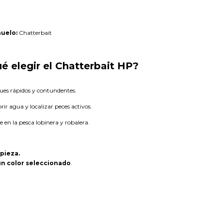
ñuelo:
Chatterbait
é elegir el Chatterbait HP?
ues rápidos y contundentes.
rir agua y localizar peces activos.
e en la pesca lobinera y robalera.
 pieza.
n color seleccionado
.