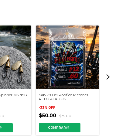
pinner MS de 8
Sabikis Del Pacifico Matones
ONYX Sardina Met
REFORZADOS
Gramos Paquete
-
33
%
OFF
-
33
%
OFF
$50.00
00
$75.00
$199.00
$29
6
x
$33.17
sin intere