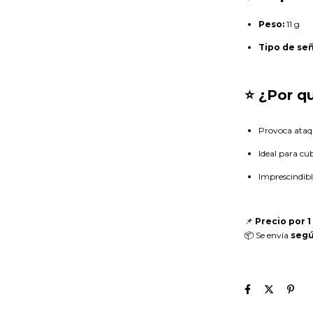
Peso:
11 g
Tipo de se
⭐ ¿Por qu
Provoca ataq
Ideal para cub
Imprescindibl
📌
Precio por 1
📦 Se envía
segú