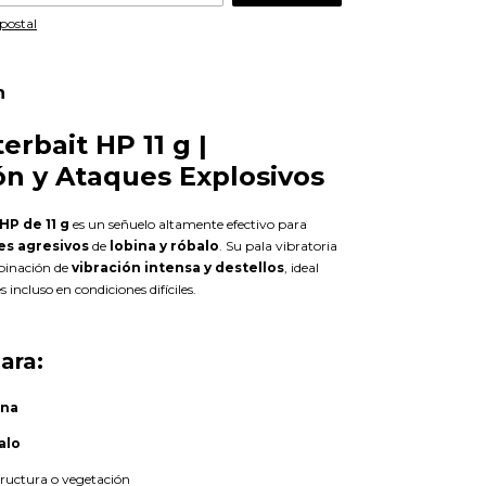
postal
n
erbait HP 11 g |
ón y Ataques Explosivos
HP de 11 g
es un señuelo altamente efectivo para
es agresivos
de
lobina y róbalo
. Su pala vibratoria
binación de
vibración intensa y destellos
, ideal
 incluso en condiciones difíciles.
para:
ina
alo
ructura o vegetación