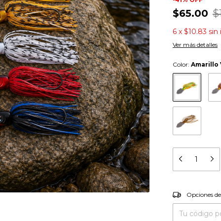
$65.00
$
6
x
$10.83
sin
Ver más detalles
Color:
Amarillo
Entregas para el
Opciones de