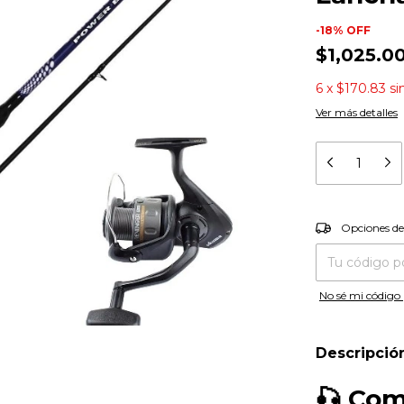
-
18
%
OFF
$1,025.0
6
x
$170.83
si
Ver más detalles
Entregas para el
Opciones de
No sé mi código 
Descripció
🎣 Com