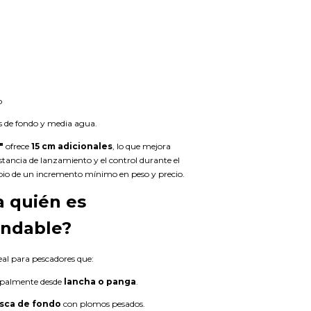
o
s de fondo y media agua.
"
ofrece
15 cm adicionales
, lo que mejora
stancia de lanzamiento y el control durante el
io de un incremento mínimo en peso y precio.
a quién es
ndable?
eal para pescadores que:
ipalmente desde
lancha o panga
.
sca de fondo
con plomos pesados.