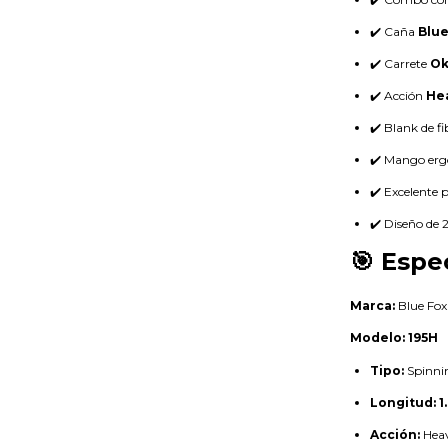
✔️ Caña
Blue
✔️ Carrete
Ok
✔️ Acción
He
✔️ Blank de fi
✔️ Mango erg
✔️ Excelente 
✔️ Diseño de 2
🎯 Espe
Marca:
Blue Fox
Modelo:
195H
Tipo:
Spinni
Longitud:
1
Acción:
Hea