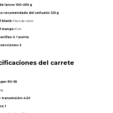
de lance:
100–250 g
o recomendado del señuelo:
125 g
l blank:
Fibra de vidrio
el mango:
EVA
nillas:
4 + punta
secciones:
2
cificaciones del carrete
ger RV-55
ng
 transmisión:
4.5:1
os:
1