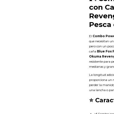
con C
Reveng
Pesca
El
Combo Power 
que necesitan un
pero con un poco
caña
Blue Fox 
Okuma Reveng
resistente para p
medianas y grand
La longitud adic
proporciona un m
perder la maniob
una lancha o pa
⭐ Carac
✔️ Combo comp