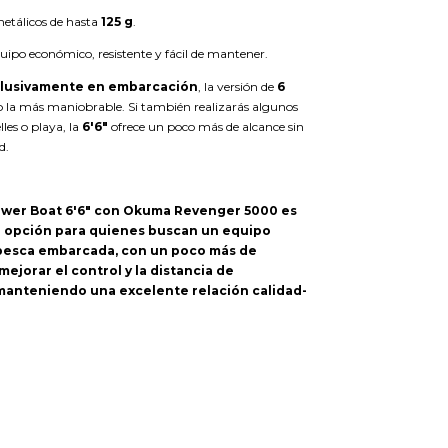
 metálicos de hasta
125 g
.
ipo económico, resistente y fácil de mantener.
lusivamente en embarcación
, la versión de
6
o la más maniobrable. Si también realizarás algunos
les o playa, la
6'6"
ofrece un poco más de alcance sin
d.
wer Boat 6'6" con Okuma Revenger 5000 es
 opción para quienes buscan un equipo
pesca embarcada, con un poco más de
mejorar el control y la distancia de
manteniendo una excelente relación calidad-