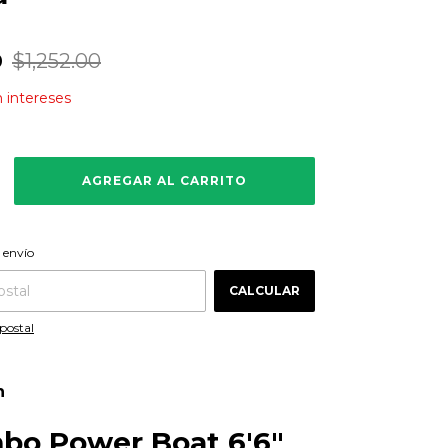
0
$1,252.00
n intereses
CAMBIAR CP
 CP:
 envío
CALCULAR
postal
n
bo Power Boat 6'6"