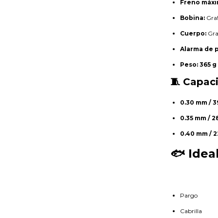
Freno máxi
Bobina:
Graf
Cuerpo:
Gra
Alarma de 
Peso:
365 g
🧵 Capac
0.30 mm / 
0.35 mm / 2
0.40 mm / 
🐟 Idea
Pargo
Cabrilla