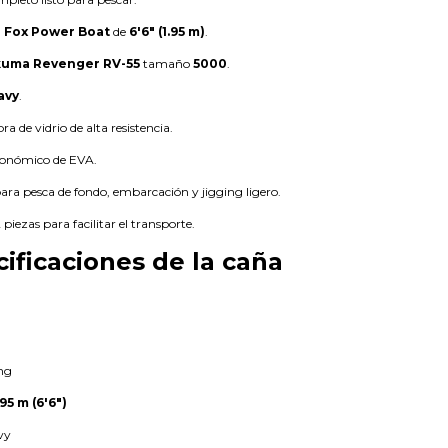
 Fox Power Boat
de
6'6" (1.95 m)
.
uma Revenger RV-55
tamaño
5000
.
avy
.
bra de vidrio de alta resistencia.
onómico de EVA.
para pesca de fondo, embarcación y jigging ligero.
 piezas para facilitar el transporte.
cificaciones de la caña
ng
.95 m (6'6")
vy