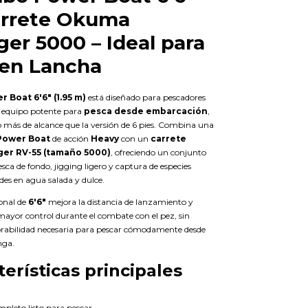
arrete Okuma
er 5000 – Ideal para
 en Lancha
Boat 6'6" (1.95 m)
está diseñado para pescadores
 equipo potente para
pesca desde embarcación
,
 más de alcance que la versión de 6 pies. Combina una
Power Boat
de acción
Heavy
con un
carrete
er RV-55 (tamaño 5000)
, ofreciendo un conjunto
esca de fondo, jigging ligero y captura de especies
es en agua salada y dulce.
ional de
6'6"
mejora la distancia de lanzamiento y
ayor control durante el combate con el pez, sin
rabilidad necesaria para pescar cómodamente desde
nga.
terísticas principales
leto listo para pescar.