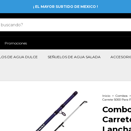
¡ EL MAYOR SURTIDO DE MEXICO !
Promociones
LOS DE AGUA DULCE
SEÑUELOS DE AGUA SALADA
ACCESORI
Inicio
>
Combos
>
Carrete 5000 Para 
Combo
Carret
Lanch