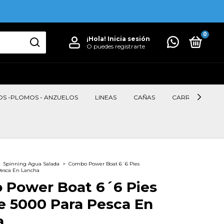
0
¡Hola!
Inicia sesión
O puedes registrarte
OS -PLOMOS - ANZUELOS
LINEAS
CAÑAS
CARRETES
Spinning Agua Salada
>
Combo Power Boat 6´6 Pies
Pesca En Lancha
 Power Boat 6´6 Pies
e 5000 Para Pesca En
a