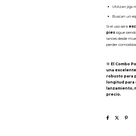
Utilizan jigs
Buscan un equ
Si el uso será
exc
pies
sigue siend
lances desde muel
perder comodida
🎯
El Combo Po
una excelente
robusto para 
longitud para 
lanzamiento, 
precio.