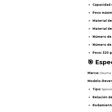
Capacidad 
Peso máxim
Material de
Material d
Número de a
Número de 
Peso:
320 g
🎯 Espe
Marca:
Okuma
Modelo:
Reven
Tipo:
Spinni
Relación de
Rodamient