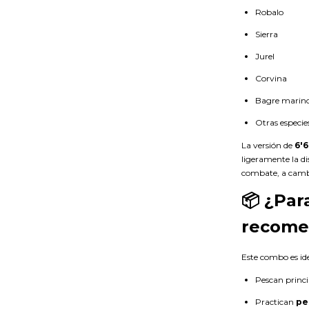
Robalo
Sierra
Jurel
Corvina
Bagre marin
Otras especie
La versión de
6'6
ligeramente la di
combate, a camb
📦 ¿Par
recome
Este combo es id
Pescan princ
Practican
pe