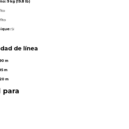
mo:
9 kg (19.8 lb)
ito
fito
pique:
Sí
idad de línea
390 m
85 m
220 m
l para