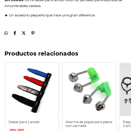
innumerables casteos.
🔥 Un accesorio pequeño que hace una gran diferencia.
Productos relacionados
Dedal para Lances
Alarma de pique para pesca
Paqu
con carnada
Caña
-
35
%
OFF