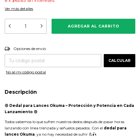
6
x
$65.83
sin intereses
Ver más detalles
CAMBIAR CP
Entregas para el CP:
Opciones de envío
CALCULAR
No sé mi código postal
Descripción
🟢
Dedal para Lances Okuma – Protección y Potencia en Cada
Lanzamiento
🟢
Todos sabemos lo que sufren nuestros dedos después de pasar horas
lanzando con línea trenzada y señuelos pesados. Con el
dedal para
lances Okuma
, ya no hay necesidad de sufrir 💪🎣.