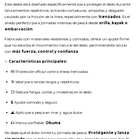
Este dedal está diseñado específicamente para proteger el dedo durante
lanzamientos repetitivos, evitando cortaduras, ampollas y desgaste
causado por la fricción de la línea, especialmente con
trenzados
. Es el
aliado perfecto para jornadas intensas de pesca desde
orilla, kayak o
embarcación
.
Fabricado con materiales resistentes y cómodos, ofrece un ajuste firme
que no estorba el movimiento natural del dedo, permitiéndote lanzar
con
más fuerza, control y confianza
.
✨
Características principales:
🧤 Protección eficaz contra líneas trenzadas
🎯 Ideal para lances largos y repetitivos
💥 Reduce fatiga, cortes y molestias en el dedo
🔒 Ajuste cómodo y seguro
🌊 Apto para pesca en mar y agua dulce
🎣 Marca confiable:
Okuma
No dejes que el dolor limite tu jornada de pesca.
Protégente y lanza
sin miedo
con el dedal para lances Okuma, pensado para esos días de