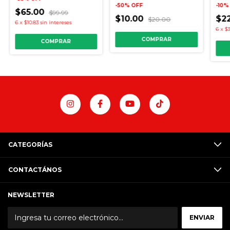
-
50
%
OFF
-
10
$65.00
$99.99
$10.00
$2
$20.00
6
x
$10.83
sin intereses
6
x
$3
COMPRAR
CATEGORÍAS
CONTACTÁNOS
NEWSLETTER