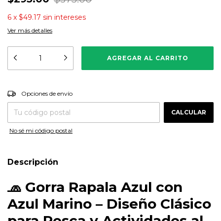
6
x
$49.17
sin intereses
Ver más detalles
CAMBIAR CP
Entregas para el CP:
Opciones de envío
CALCULAR
No sé mi código postal
Descripción
🧢
Gorra Rapala Azul con
Azul Marino – Diseño Clásico
para Pesca y Actividades al