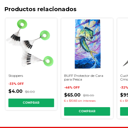
Productos relacionados
Stoppers
BUFF Protector de Cara
Cuch
para Pesca
Cms 
-
33
%
OFF
-
46
%
OFF
-
32
$4.00
$6.00
$65.00
$9
$119.99
6
x
$10.83
sin intereses
6
x
$1
COMPRAR