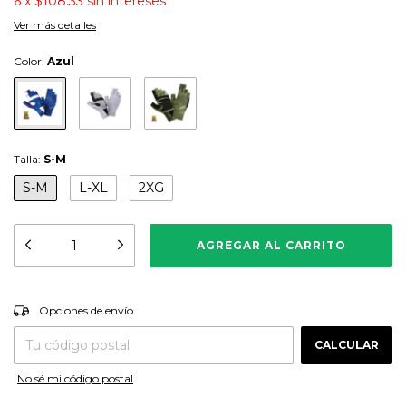
6
x
$108.33
sin intereses
Ver más detalles
Color:
Azul
Talla:
S-M
S-M
L-XL
2XG
CAMBIAR CP
Entregas para el CP:
Opciones de envío
CALCULAR
No sé mi código postal