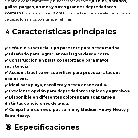
distancia de lanzamiento y buscar especies como
jureles, dorados,
gallos, pargos, atunes y otros grandes depredadores
costeros
. Su tamaño de
12 cm
lo convierte en una excelente imitación
de peces forrajeros comunes en el mar.
⭐
Características principales
✔️
Señuelo superficial tipo paseante para pesca marina.
✔️
Diseñado para lograr lances largos desde costa.
✔️
Construcción en plástico reforzado para mayor
resistencia.
✔️
Acción atractiva en superficie para provocar ataques
explosivos.
✔️
Ideal para playa, escollera y pesca desde orilla.
✔️
Excelente opción para depredadores rápidos y agresivos.
✔️
Disponible en diferentes colores para adaptarse a
distintas condiciones de agua.
✔️
Compatible con equipos spinning Medium Heavy, Heavy y
Extra Heavy.
🎯
Especificaciones