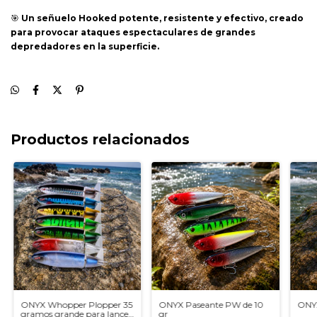
🎯
Un señuelo Hooked potente, resistente y efectivo, creado
para provocar ataques espectaculares de grandes
depredadores en la superficie.
Productos relacionados
ONYX Whopper Plopper 35
ONYX Paseante PW de 10
ONYX
gramos grande para lances
gr