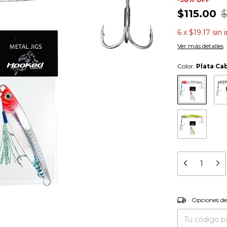
$115.00
$
6
x
$19.17
sin 
Ver más detalles
Color:
Plata Ca
Entregas para el
Opciones de