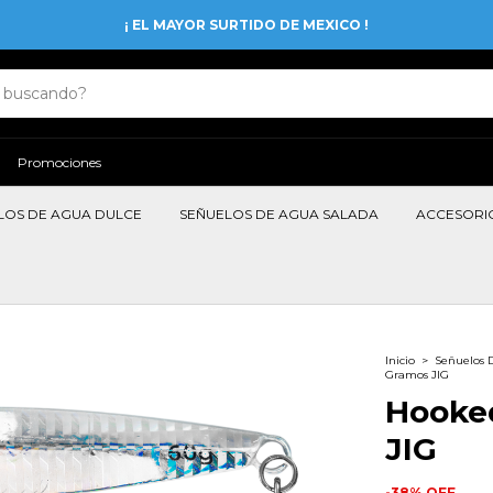
¡ EL MAYOR SURTIDO DE MEXICO !
Promociones
LOS DE AGUA DULCE
SEÑUELOS DE AGUA SALADA
ACCESORI
Inicio
>
Señuelos 
Gramos JIG
Hooke
JIG
-
38
%
OFF