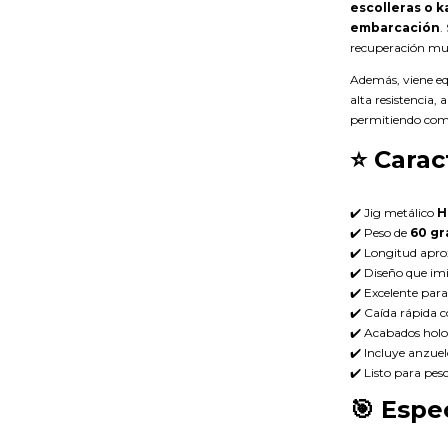
escolleras o k
embarcación
.
recuperación muy
Además, viene e
alta resistencia,
permitiendo com
⭐
Carac
✔️ Jig metálico
H
✔️ Peso de
60 g
✔️ Longitud apr
✔️ Diseño que im
✔️ Excelente para 
✔️ Caída rápida 
✔️ Acabados holog
✔️ Incluye anzuel
✔️ Listo para pesc
🎯
Espec