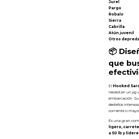
Jurel
Pargo
Robalo
Sierra
Cabrilla
Atún juvenil
Otros depreda
📦
Dise
que bus
efectiv
El
Hooked Sard
necesitan un jig 
embarcación. Su 
destellos intenso
corriente o mayo
Es una gran com
ligero, carret
a 50 lb y líde