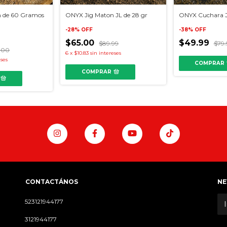
 de 60 Gramos
ONYX Jig Maton JL de 28 gr
ONYX Cuchara JZ
-
28
%
OFF
-
38
%
OFF
$65.00
$49.99
$89.99
$79.
.00
6
x
$10.83
sin intereses
eses
COMPRAR
COMPRAR
CONTACTÁNOS
NE
523121944177
3121944177