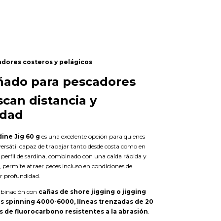
dores costeros y pelágicos
ñado para pescadores
can distancia y
idad
ine Jig 60 g
es una excelente opción para quienes
versátil capaz de trabajar tanto desde costa como en
perfil de sardina, combinado con una caída rápida y
s, permite atraer peces incluso en condiciones de
r profundidad.
binación con
cañas de shore jigging o jigging
es spinning 4000-6000, líneas trenzadas de 20
res de fluorocarbono resistentes a la abrasión
.