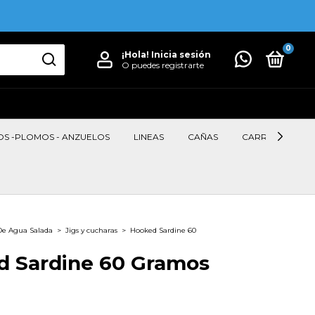
0
¡Hola!
Inicia sesión
O puedes registrarte
OS -PLOMOS - ANZUELOS
LINEAS
CAÑAS
CARRETES
De Agua Salada
>
Jigs y cucharas
>
Hooked Sardine 60
d Sardine 60 Gramos