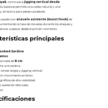
ayak
, como para
jigging vertical desde
 Su balance permite una caída natural y una
 atractiva para peces cazadores.
quipado con
anzuelo asistente (Assist Hook)
de
 aumentando la tasa de clavadas durante los ataques y
enzar a pescar desde el primer momento.
terísticas principales
ooked Sardine
.
ramos
.
oximada de
8 cm
.
ita una sardina.
lances largos y jigging vertical.
con movimiento errático.
ráficos de alta visibilidad.
o asistente reforzado.
ar.
ificaciones