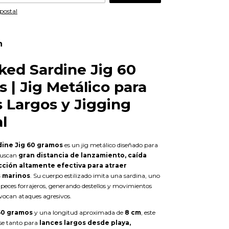
postal
n
ked Sardine Jig 60
 | Jig Metálico para
 Largos y Jigging
l
ine Jig 60 gramos
es un jig metálico diseñado para
buscan
gran distancia de lanzamiento, caída
cción altamente efectiva para atraer
 marinos
. Su cuerpo estilizado imita una sardina, uno
s peces forrajeros, generando destellos y movimientos
ovocan ataques agresivos.
60 gramos
y una longitud aproximada de
8 cm
, este
rse tanto para
lances largos desde playa,