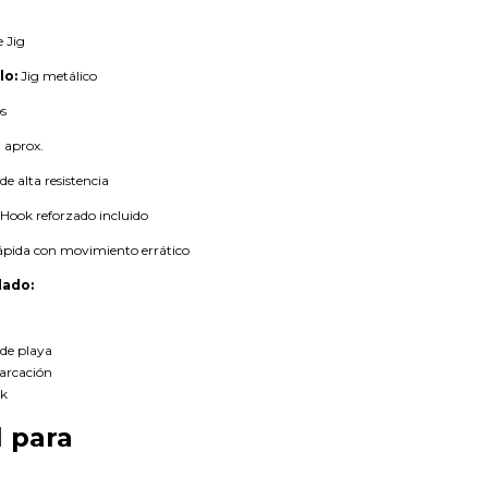
 Jig
lo:
Jig metálico
s
 aprox.
de alta resistencia
 Hook reforzado incluido
ápida con movimiento errático
ado:
sde playa
arcación
ak
l para