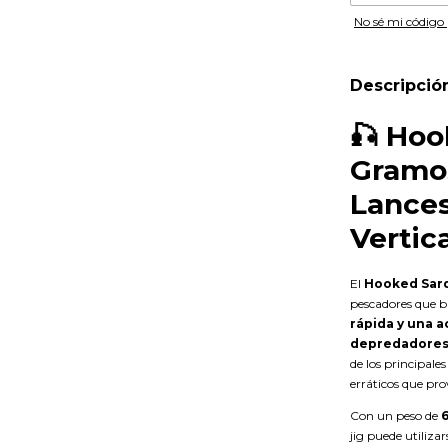
No sé mi código 
Descripció
🎣
Hoo
Gramos
Lances
Vertica
El
Hooked Sard
pescadores que 
rápida y una a
depredadores
de los principale
erráticos que pr
Con un peso de
jig puede utiliza