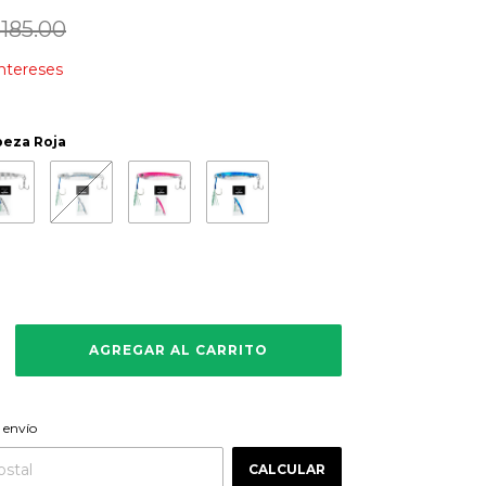
185.00
intereses
beza Roja
CAMBIAR CP
 CP:
 envío
CALCULAR