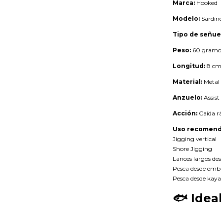
Marca:
Hooked
Modelo:
Sardine
Tipo de señue
Peso:
60 gramo
Longitud:
8 cm
Material:
Metal 
Anzuelo:
Assist
Acción:
Caída r
Uso recomend
Jigging vertical
Shore Jigging
Lances largos de
Pesca desde emb
Pesca desde kay
🐟
Idea