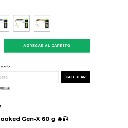
CAMBIAR CP
 CP:
 envío
CALCULAR
postal
n
Hooked Gen-X 60 g 🔥🎣