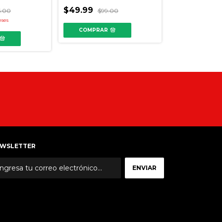
-
42
%
OFF
$49.99
5.00
$99.00
$35.00
$59.9
eses
COMPRAR
WSLETTER