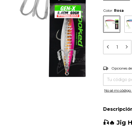
Color:
Rosa
Entregas para el
Opciones de
No sé mi código 
Descripció
🎣🔥 Jig 