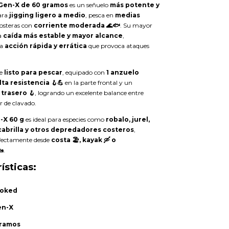
Gen-X de 60 gramos
es un señuelo
más potente y
para
jigging ligero a medio
, pesca en
medias
osteras con
corriente moderada 🌊🐟
. Su mayor
a
caída más estable y mayor alcance
,
na
acción rápida y errática
que provoca ataques
ne
listo para pescar
, equipado con
1 anzuelo
ta resistencia 🪝💪
en la parte frontal y un
 trasero 🪝
, logrando un excelente balance entre
r de clavado.
-X 60 g
es ideal para especies como
robalo, jurel,
 cabrilla y otros depredadores costeros
,
fectamente desde
costa 🏖️, kayak 🛶 o

.
ísticas:
oked
en-X
gramos