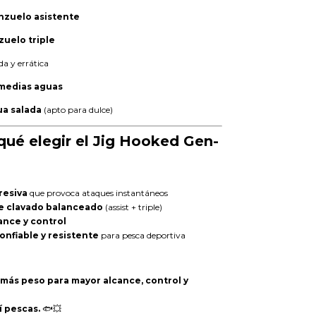
anzuelo asistente
zuelo triple
da y errática
medias aguas
ua salada
(apto para dulce)
qué elegir el Jig Hooked Gen-
resiva
que provoca ataques instantáneos
e clavado balanceado
(assist + triple)
ance y control
onfiable y resistente
para pesca deportiva
 más peso para mayor alcance, control y
í pescas.
🐟💥