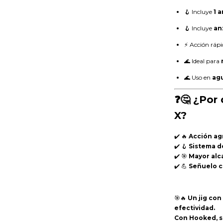
🪝 Incluye
1 
🪝 Incluye
an
⚡ Acción rápi
🌊 Ideal para
🌊 Uso en
ag
❓🤔 ¿Por 
X?
✔️ 🔥
Acción ag
✔️ 🪝
Sistema d
✔️ 🎯
Mayor alc
✔️ 💪
Señuelo c
🎯🔥
Un jig con
efectividad.
Con Hooked, s