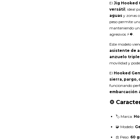
El
Jig Hooked 
versátil
, ideal 
aguas
y zonas c
peso permite un
manteniendo u
agresivos ⚡🐠.
Este modelo vie
asistente de al
anzuelo triple
movilidad y pode
El
Hooked Gen
sierra, pargo,
funcionando per
embarcación 
⚙️ Caracter
🏷️ Marca:
Ho
🧩 Modelo:
G
⚖️ Peso:
60 