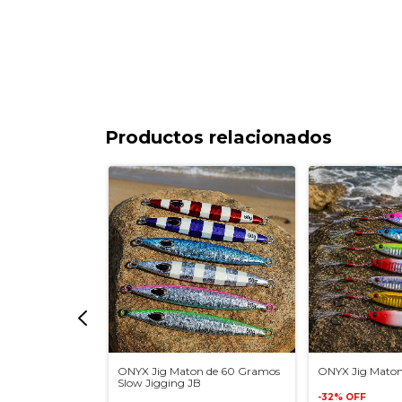
Productos relacionados
2 Gramos
ONYX Jig Maton de 60 Gramos
ONYX Jig Maton
Slow Jigging JB
-
32
%
OFF