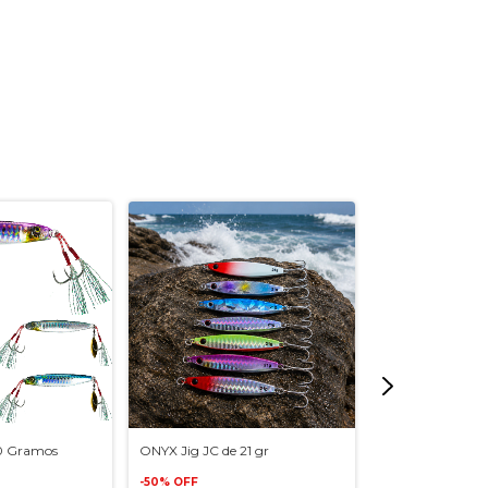
0 Gramos
ONYX Jig JC de 21 gr
ONYX Paquete S
-
50
%
OFF