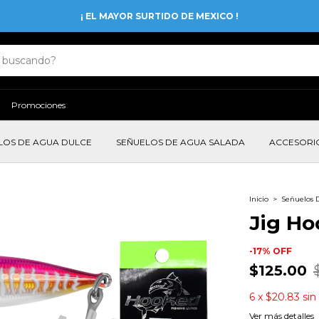
¡ EL MAYOR SURTIDO DE MEXICO !
Promociones
LOS DE AGUA DULCE
SEÑUELOS DE AGUA SALADA
ACCESORI
Inicio
>
Señuelos 
Jig Ho
-
17
%
OFF
$125.00
6
x
$20.83
sin
Ver más detalles