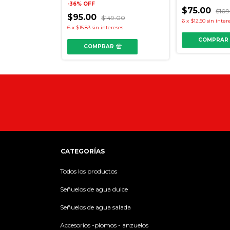
-
36
%
OFF
$75.00
$109
$95.00
0.00
$149.00
6
x
$12.50
sin inter
eses
6
x
$15.83
sin intereses
COMPRAR
COMPRAR
CATEGORÍAS
Todos los productos
Señuelos de agua dulce
Señuelos de agua salada
Accesorios -plomos - anzuelos