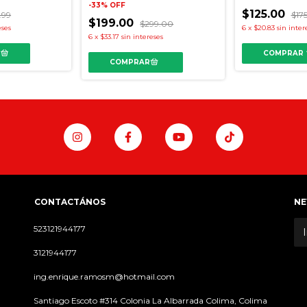
-
33
%
OFF
$125.00
.99
$17
$199.00
$299.00
eses
6
x
$20.83
sin inter
6
x
$33.17
sin intereses
COMPRAR
CONTACTÁNOS
NE
523121944177
3121944177
ing.enrique.ramosm@hotmail.com
Santiago Escoto #314 Colonia La Albarrada Colima, Colima