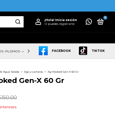
0
¡Hola!
Inicia sesión
O puedes registrarte
FACEBOOK
TIKTOK
OS -PLOMOS - ANZUELOS
LINEAS
CAÑAS
CARRETES
De Agua Salada
>
Jigs y cucharas
>
Jig Hooked Gen-X 60 Gr
oked Gen-X 60 Gr
$150.00
 intereses