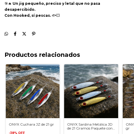
🎯🔥
Un jig pequeño, preciso y letal que no pasa
desapercibido.
Con Hooked, sí pescas.
🐟💥
Productos relacionados
ONYX Cuchara JZ de 21 gr
ONYX Sardina Metálica JD
ONYX
de 21 Gramos Paquete con
gr
4
-
38
%
OFF