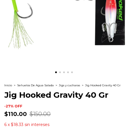
Inicio
>
Señuelos De Agua Salada
>
Jigs y cucharas
>
Jig Hooked Gravity 40 Gr
Jig Hooked Gravity 40 Gr
-
27
%
OFF
$110.00
$150.00
6
x
$18.33
sin intereses