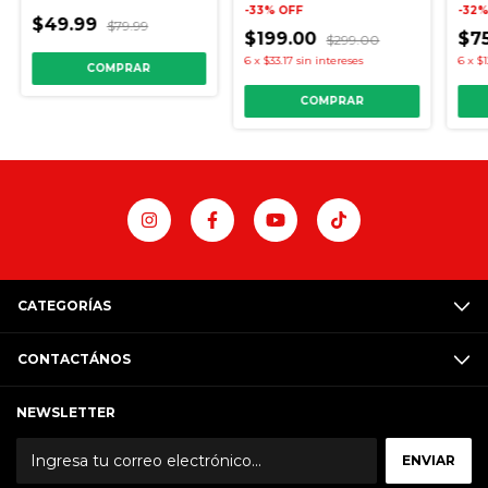
-
33
%
OFF
-
32
$49.99
$79.99
$199.00
$7
$299.00
6
x
$33.17
sin intereses
6
x
$1
COMPRAR
CATEGORÍAS
CONTACTÁNOS
NEWSLETTER