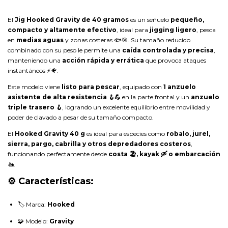
El
Jig Hooked Gravity de 40 gramos
es un señuelo
pequeño,
compacto y altamente efectivo
, ideal para
jigging ligero
, pesca
en
medias aguas
y zonas costeras 🐟🎯. Su tamaño reducido
combinado con su peso le permite una
caída controlada y precisa
,
manteniendo una
acción rápida y errática
que provoca ataques
instantáneos ⚡🐠.
Este modelo viene
listo para pescar
, equipado con
1 anzuelo
asistente de alta resistencia 🪝💪
en la parte frontal y un
anzuelo
triple trasero 🪝
, logrando un excelente equilibrio entre movilidad y
poder de clavado a pesar de su tamaño compacto.
El
Hooked Gravity 40 g
es ideal para especies como
robalo, jurel,
sierra, pargo, cabrilla y otros depredadores costeros
,
funcionando perfectamente desde
costa 🏖️, kayak 🛶 o embarcación
🚤
.
⚙️ Características:
🏷️ Marca:
Hooked
🧩 Modelo:
Gravity