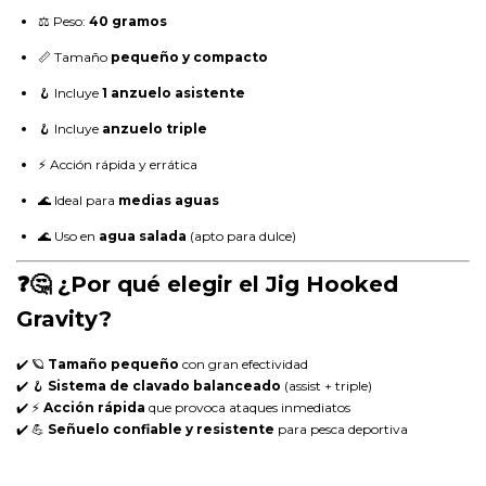
⚖️ Peso:
40 gramos
📏 Tamaño
pequeño y compacto
🪝 Incluye
1 anzuelo asistente
🪝 Incluye
anzuelo triple
⚡ Acción rápida y errática
🌊 Ideal para
medias aguas
🌊 Uso en
agua salada
(apto para dulce)
❓🤔 ¿Por qué elegir el Jig Hooked
Gravity?
✔️ 🪐
Tamaño pequeño
con gran efectividad
✔️ 🪝
Sistema de clavado balanceado
(assist + triple)
✔️ ⚡
Acción rápida
que provoca ataques inmediatos
✔️ 💪
Señuelo confiable y resistente
para pesca deportiva