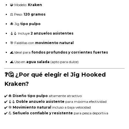
🧩 Modelo:
Kraken
⚖️ Peso:
120 gramos
🐙 Jig
tipo pulpo
🪝🪝 Incluye
2 anzuelos asistentes
🎯 Faldillas con
movimiento natural
🌊 Ideal para
fondos profundos y corrientes fuertes
🌊 Uso en
agua salada
(apto para dulce)
❓🤔 ¿Por qué elegir el Jig Hooked
Kraken?
✔️ 🐙
Diseño tipo pulpo
altamente atractivo
✔️ 🪝🪝
Doble anzuelo asistente
para máxima efectividad
✔️ 🎯
Movimiento natural
incluso a baja velocidad
✔️ 💪
Señuelo confiable y resistente
para pesca deportiva