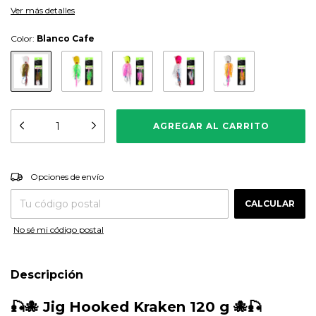
Ver más detalles
Color:
Blanco Cafe
CAMBIAR CP
Entregas para el CP:
Opciones de envío
CALCULAR
No sé mi código postal
Descripción
🎣🐙 Jig Hooked Kraken 120 g 🐙🎣