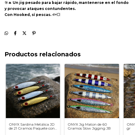
🎯🔥
Un jig pesado para bajar rápido, mantenerse en el fondo
y provocar ataques contundentes.
Con Hooked, sí pescas.
🐟💥
Productos relacionados
ONYX Sardina Metálica JD
ONYX Jig Maton de 60
ONYX
de 21 Gramos Paquete con
Gramos Slow Jigging JB
gr
4