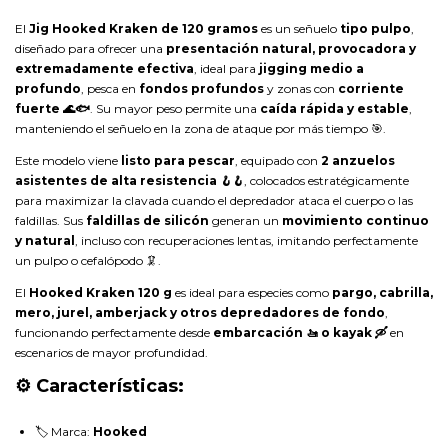
El
Jig Hooked Kraken de 120 gramos
es un señuelo
tipo pulpo
,
diseñado para ofrecer una
presentación natural, provocadora y
extremadamente efectiva
, ideal para
jigging medio a
profundo
, pesca en
fondos profundos
y zonas con
corriente
fuerte 🌊🐟
. Su mayor peso permite una
caída rápida y estable
,
manteniendo el señuelo en la zona de ataque por más tiempo 🎯.
Este modelo viene
listo para pescar
, equipado con
2 anzuelos
asistentes de alta resistencia 🪝🪝
, colocados estratégicamente
para maximizar la clavada cuando el depredador ataca el cuerpo o las
faldillas. Sus
faldillas de silicón
generan un
movimiento continuo
y natural
, incluso con recuperaciones lentas, imitando perfectamente
un pulpo o cefalópodo 🦑.
El
Hooked Kraken 120 g
es ideal para especies como
pargo, cabrilla,
mero, jurel, amberjack y otros depredadores de fondo
,
funcionando perfectamente desde
embarcación 🚤 o kayak 🛶
en
escenarios de mayor profundidad.
⚙️ Características:
🏷️ Marca:
Hooked