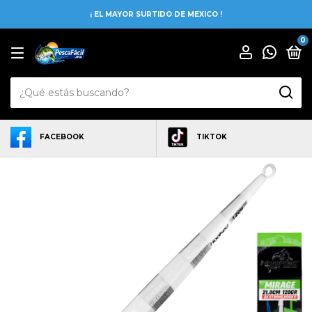
¡ EL MAYOR SURTIDO DE MEXICO !
0
FACEBOOK
TIKTOK