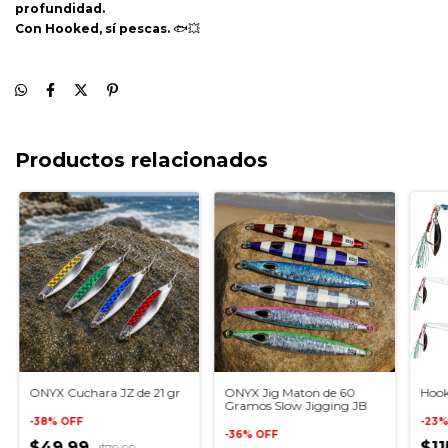
profundidad.
Con Hooked, sí pescas.
🐟💥
Productos relacionados
ONYX Cuchara JZ de 21 gr
ONYX Jig Maton de 60
Hook
Gramos Slow Jigging JB
-
38
%
OFF
-
23
-
36
%
OFF
$49.99
$11